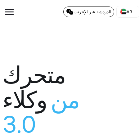
AR
الدردشة عبر الإنترنت
متحرك
من
وكلاء
3.0