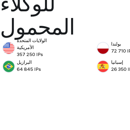
للوكلاء
المحمول
الولايات المتحدة
بولندا
الأمريكية
72 710 I
357 250 IPs
إسبانيا
البرازيل
64 845 IPs
26 350 I