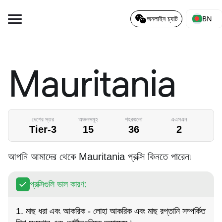
BN
অনলাইন চ্যাট
Mauritania
দেশের স্তর
অঞ্চলসমূহ
শহরগুলো
এএসএন
Tier-3
15
36
2
আপনি আমাদের থেকে Mauritania প্রক্সি কিনতে পারেন৷
প্রক্সিগুলি ভাল কারণ:
1. মাছ ধরা এবং আকরিক - লোহা আকরিক এবং মাছ রপ্তানি সম্পর্কিত