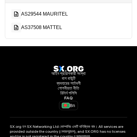
AS29544 MAURITEL
AS37508 MATTEL
আইন প্রয়োগকারী সংস্থা
বাগ বাউন্টি
ব্যবহারের শর্তাবলী
গোপনীয়তা নীতি
রিটার্ন পলিসি
FAQ
Bn
SX.org হল SX Networking Ltd কোম্পানির একটি বাণিজ্যিক নাম। All services are
provided outside the country (নেদারল্যান্ডস), and SX.ORG has no licenses
and/or is not registered in the country (নেদারল্যান্ডস)