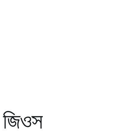
া জিওস