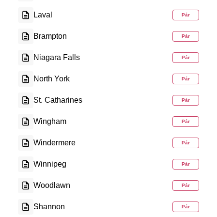
Laval
Pár
Brampton
Pár
Niagara Falls
Pár
North York
Pár
St. Catharines
Pár
Wingham
Pár
Windermere
Pár
Winnipeg
Pár
Woodlawn
Pár
Shannon
Pár