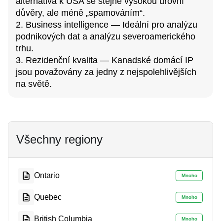
alternativa k USA se stejně vysokou úrovní
důvěry, ale méně „spamováním“.
2. Business intelligence — Ideální pro analýzu
podnikových dat a analýzu severoamerického
trhu.
3. Rezidenční kvalita — Kanadské domácí IP
jsou považovány za jedny z nejspolehlivějších
na světě.
Všechny regiony
Ontario
Mnoho
Quebec
Mnoho
British Columbia
Mnoho