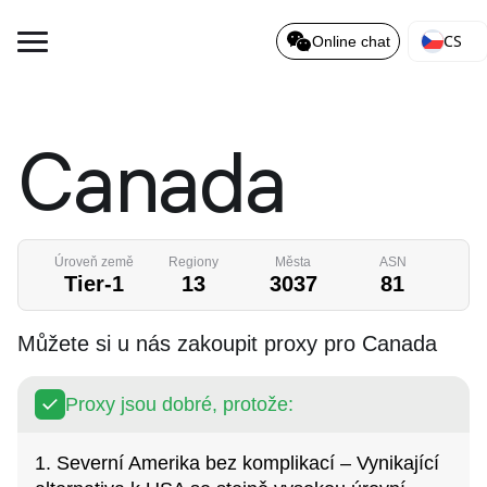
CS
Online chat
Canada
Úroveň země
Regiony
Města
ASN
Tier-1
13
3037
81
Můžete si u nás zakoupit proxy pro Canada
Proxy jsou dobré, protože:
1. Severní Amerika bez komplikací – Vynikající