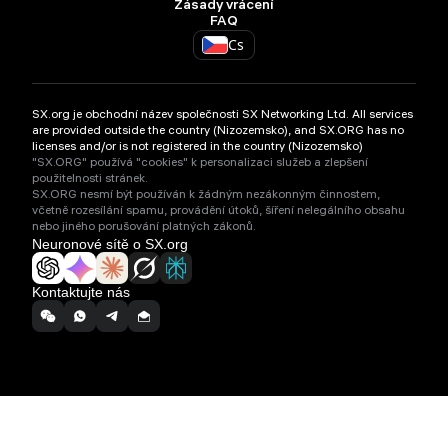
Zásady vrácení
FAQ
Cs
SX.org je obchodní název společnosti SX Networking Ltd. All services
are provided outside the country (Nizozemsko), and SX.ORG has no
licenses and/or is not registered in the country (Nizozemsko)
"SX.ORG" používá "cookies" k personalizaci služeb a zlepšení
použitelnosti stránek.
SX.ORG nesmí být používán k žádným nezákonným činnostem,
včetně rozesílání spamu, provádění útoků, šíření nelegálního obsahu
nebo jiného porušování platných zákonů.
Neuronové sítě o SX.org
Kontaktujte nás