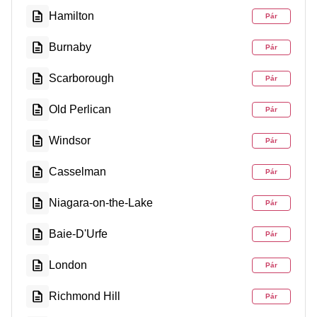
Hamilton
Pár
Burnaby
Pár
Scarborough
Pár
Old Perlican
Pár
Windsor
Pár
Casselman
Pár
Niagara-on-the-Lake
Pár
Baie-D'Urfe
Pár
London
Pár
Richmond Hill
Pár