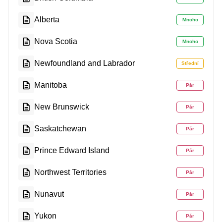
Alberta
Mnoho
Nova Scotia
Mnoho
Newfoundland and Labrador
Střední
Manitoba
Pár
New Brunswick
Pár
Saskatchewan
Pár
Prince Edward Island
Pár
Northwest Territories
Pár
Nunavut
Pár
Yukon
Pár