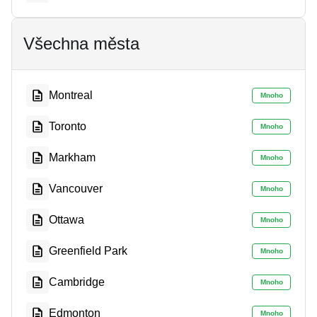
Všechna města
Montreal
Mnoho
Toronto
Mnoho
Markham
Mnoho
Vancouver
Mnoho
Ottawa
Mnoho
Greenfield Park
Mnoho
Cambridge
Mnoho
Edmonton
Mnoho