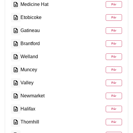
Medicine Hat
Pár
Etobicoke
Pár
Gatineau
Pár
Brantford
Pár
Welland
Pár
Muncey
Pár
Valley
Pár
Newmarket
Pár
Halifax
Pár
Thornhill
Pár