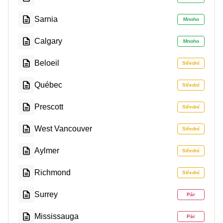
Sarnia
Mnoho
Calgary
Mnoho
Beloeil
Střední
Québec
Střední
Prescott
Střední
West Vancouver
Střední
Aylmer
Střední
Richmond
Střední
Surrey
Pár
Mississauga
Pár