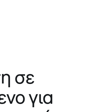
η σε
ενο για