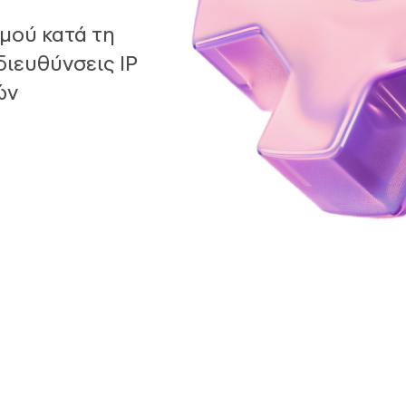
μού κατά τη
ιευθύνσεις IP
ών