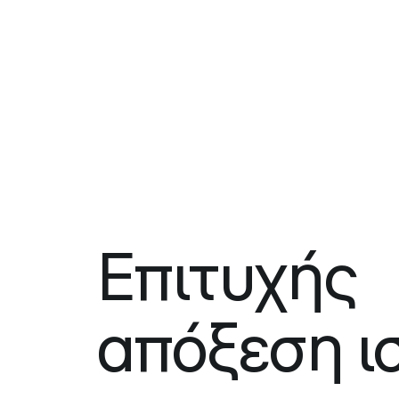
Επιτυχής
απόξεση ι