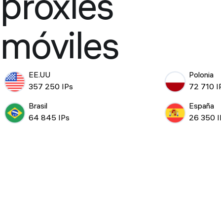
proxies
móviles
EE.UU
Polonia
357 250 IPs
72 710 I
Brasil
España
64 845 IPs
26 350 I