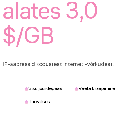
alates 3,0
$/GB
IP-aadressid kodustest Interneti-võrkudest.
Sisu juurdepääs
Veebi kraapimine
Turvalisus