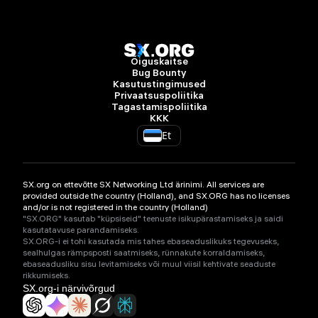
Õiguskaitse
Bug Bounty
Kasutustingimused
Privaatsuspoliitika
Tagastamispoliitika
KKK
Et
SX.org on ettevõtte SX Networking Ltd ärinimi. All services are
provided outside the country (Holland), and SX.ORG has no licenses
and/or is not registered in the country (Holland)
"SX.ORG" kasutab "küpsiseid" teenuste isikupärastamiseks ja saidi
kasutatavuse parandamiseks.
SX.ORG-i ei tohi kasutada mis tahes ebaseaduslikuks tegevuseks,
sealhulgas rämpsposti saatmiseks, rünnakute korraldamiseks,
ebaseadusliku sisu levitamiseks või muul viisil kehtivate seaduste
rikkumiseks.
SX.org-i närvivõrgud