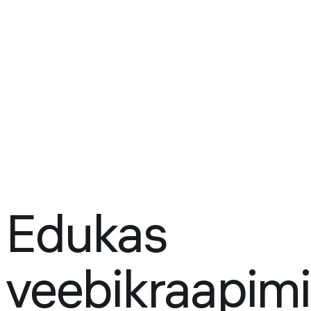
Edukas
veebikraapim