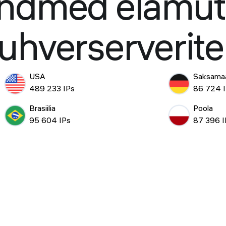
ndmed elamut
uhverserverite
USA
Saksama
489 233 IPs
86 724 
Brasiilia
Poola
95 604 IPs
87 396 I