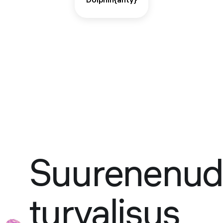
Dolphin{anty}
Suurenenud
turvalisus