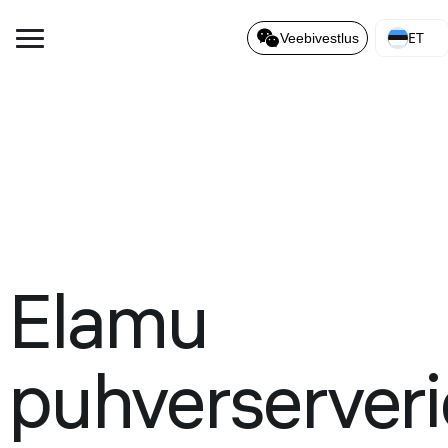
ET
Veebivestlus
Elamu
puhverserveri