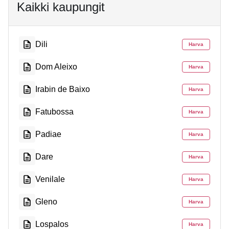
Kaikki kaupungit
Dili
Harva
Dom Aleixo
Harva
Irabin de Baixo
Harva
Fatubossa
Harva
Padiae
Harva
Dare
Harva
Venilale
Harva
Gleno
Harva
Lospalos
Harva