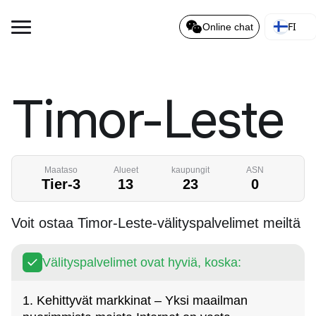
FI
Online chat
Timor-Leste
Maataso
Alueet
kaupungit
ASN
Tier-3
13
23
0
Voit ostaa Timor-Leste-välityspalvelimet meiltä
Välityspalvelimet ovat hyviä, koska:
1. Kehittyvät markkinat – Yksi maailman