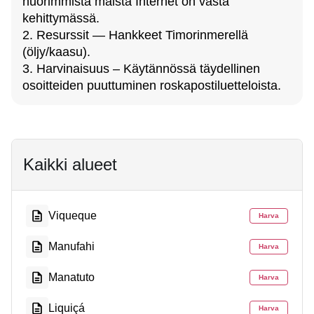
nuorimmista maista Internet on vasta
kehittymässä.
2. Resurssit — Hankkeet Timorinmerellä
(öljy/kaasu).
3. Harvinaisuus – Käytännössä täydellinen
osoitteiden puuttuminen roskapostiluetteloista.
Kaikki alueet
Viqueque
Harva
Manufahi
Harva
Manatuto
Harva
Liquiçá
Harva