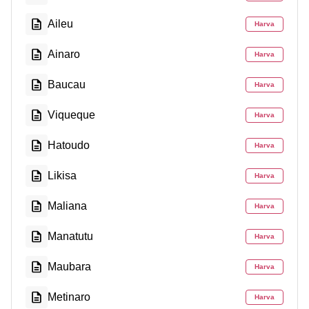
Aileu
Harva
Ainaro
Harva
Baucau
Harva
Viqueque
Harva
Hatoudo
Harva
Likisa
Harva
Maliana
Harva
Manatutu
Harva
Maubara
Harva
Metinaro
Harva