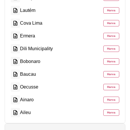
Lautém
Harva
Cova Lima
Harva
Ermera
Harva
Dili Municipality
Harva
Bobonaro
Harva
Baucau
Harva
Oecusse
Harva
Ainaro
Harva
Aileu
Harva