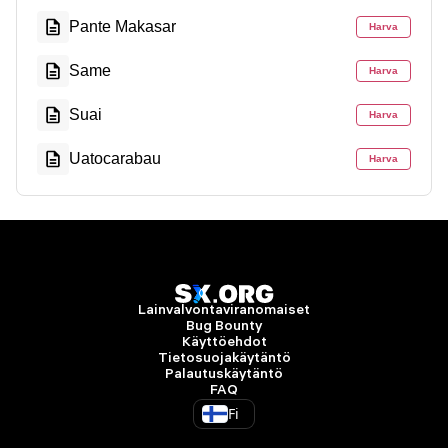
Pante Makasar
Harva
Same
Harva
Suai
Harva
Uatocarabau
Harva
Lainvalvontaviranomaiset
Bug Bounty
Käyttöehdot
Tietosuojakäytäntö
Palautuskäytäntö
FAQ
Fi