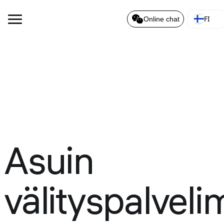
FI
Online chat
Asuin
välityspalveli