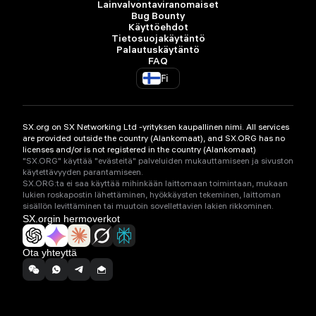
Lainvalvontaviranomaiset
Bug Bounty
Käyttöehdot
Tietosuojakäytäntö
Palautuskäytäntö
FAQ
Fi
SX.org on SX Networking Ltd -yrityksen kaupallinen nimi. All services
are provided outside the country (Alankomaat), and SX.ORG has no
licenses and/or is not registered in the country (Alankomaat)
"SX.ORG" käyttää "evästeitä" palveluiden mukauttamiseen ja sivuston
käytettävyyden parantamiseen.
SX.ORG:ta ei saa käyttää mihinkään laittomaan toimintaan, mukaan
lukien roskapostin lähettäminen, hyökkäysten tekeminen, laittoman
sisällön levittäminen tai muutoin sovellettavien lakien rikkominen.
SX.orgin hermoverkot
Ota yhteyttä