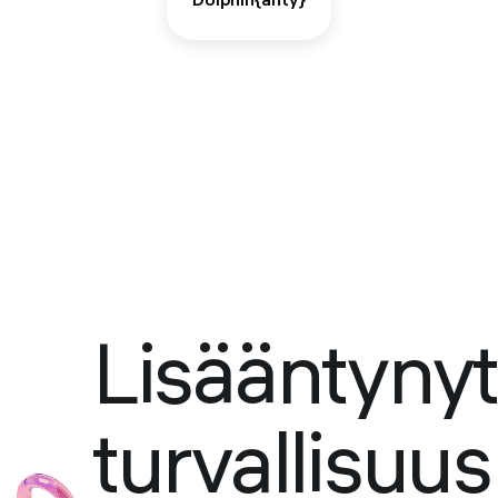
Dolphin{anty}
Lisääntynyt
turvallisuus