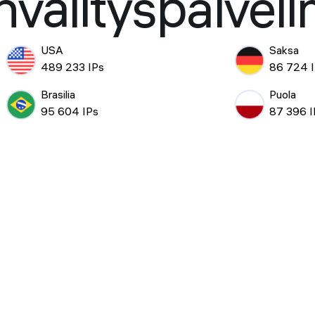
nvälityspalveli
USA
Saksa
489 233 IPs
86 724 
Brasilia
Puola
95 604 IPs
87 396 I