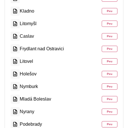
Kladno
Peu
Litomyšl
Peu
Caslav
Peu
Frydlant nad Ostravici
Peu
Litovel
Peu
Holešov
Peu
Nymburk
Peu
Mladá Boleslav
Peu
Nyrany
Peu
Podebrady
Peu