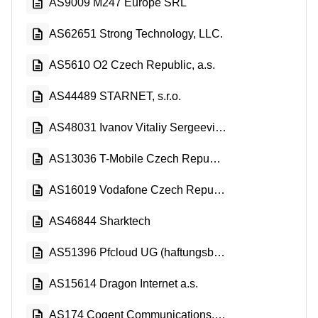
AS9009 M247 Europe SRL
AS62651 Strong Technology, LLC.
AS5610 O2 Czech Republic, a.s.
AS44489 STARNET, s.r.o.
AS48031 Ivanov Vitaliy Sergeevich
AS13036 T-Mobile Czech Republic a.s.
AS16019 Vodafone Czech Republic a.s.
AS46844 Sharktech
AS51396 Pfcloud UG (haftungsbeschrankt)
AS15614 Dragon Internet a.s.
AS174 Cogent Communications, LLC