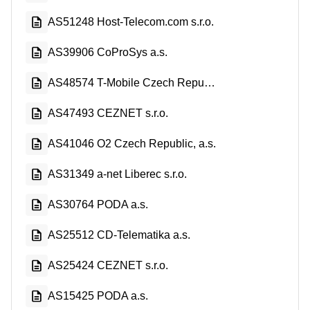
AS51248 Host-Telecom.com s.r.o.
AS39906 CoProSys a.s.
AS48574 T-Mobile Czech Republic a.s.
AS47493 CEZNET s.r.o.
AS41046 O2 Czech Republic, a.s.
AS31349 a-net Liberec s.r.o.
AS30764 PODA a.s.
AS25512 CD-Telematika a.s.
AS25424 CEZNET s.r.o.
AS15425 PODA a.s.