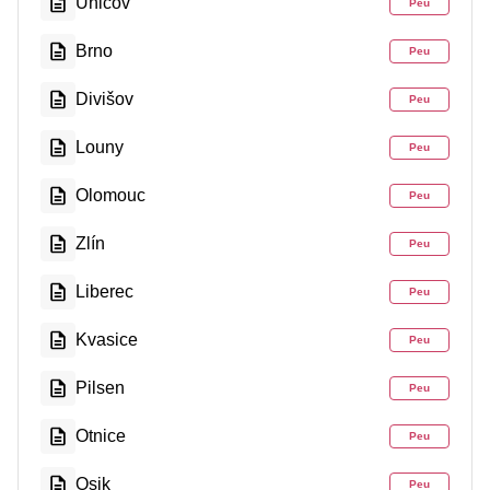
Unicov
Peu
Brno
Peu
Divišov
Peu
Louny
Peu
Olomouc
Peu
Zlín
Peu
Liberec
Peu
Kvasice
Peu
Pilsen
Peu
Otnice
Peu
Osik
Peu