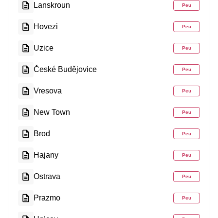
Lanskroun
Peu
Hovezi
Peu
Uzice
Peu
České Budějovice
Peu
Vresova
Peu
New Town
Peu
Brod
Peu
Hajany
Peu
Ostrava
Peu
Prazmo
Peu