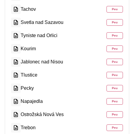
Tachov
Peu
Svetla nad Sazavou
Peu
Tyniste nad Orlici
Peu
Kourim
Peu
Jablonec nad Nisou
Peu
Tlustice
Peu
Pecky
Peu
Napajedla
Peu
Ostrožská Nová Ves
Peu
Trebon
Peu