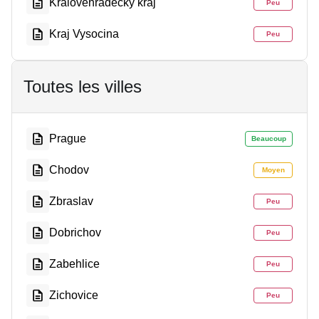
Kralovehradecky kraj
Peu
Kraj Vysocina
Peu
Toutes les villes
Prague
Beaucoup
Chodov
Moyen
Zbraslav
Peu
Dobrichov
Peu
Zabehlice
Peu
Zichovice
Peu