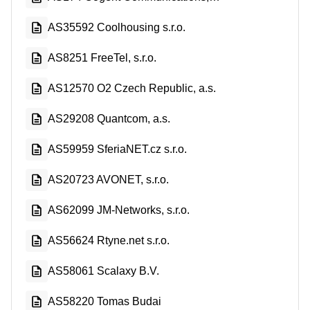
AS35592 Coolhousing s.r.o.
AS8251 FreeTel, s.r.o.
AS12570 O2 Czech Republic, a.s.
AS29208 Quantcom, a.s.
AS59959 SferiaNET.cz s.r.o.
AS20723 AVONET, s.r.o.
AS62099 JM-Networks, s.r.o.
AS56624 Rtyne.net s.r.o.
AS58061 Scalaxy B.V.
AS58220 Tomas Budai