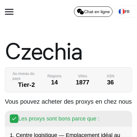
FR
Chat en ligne
Czechia
Au niveau du
Régions
Villes
ASN
pays
14
1877
36
Tier-2
Vous pouvez acheter des proxys en chez nous
Les proxys sont bons parce que :
1. Centre logistique — Emplacement idéal au