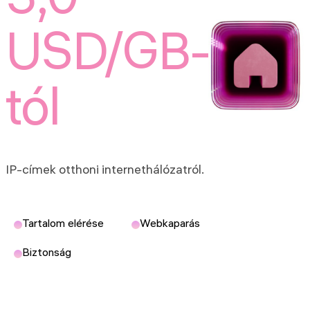
3,0
USD/GB-
tól
IP-címek otthoni internethálózatról.
Tartalom elérése
Webkaparás
Biztonság