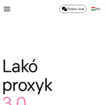
HU
Online chat
Lakó
proxyk