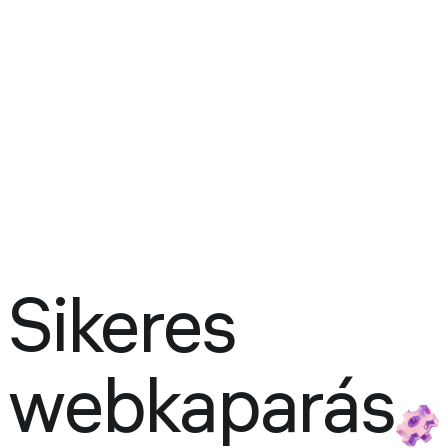
Sikeres
webkaparás