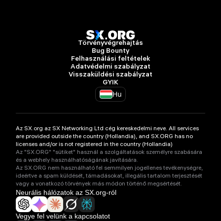
Törvényvégrehajtás
Bug Bounty
Felhasználási feltételek
Adatvédelmi szabályzat
Visszaküldési szabályzat
GYIK
Hu
Az SX.org az SX Networking Ltd cég kereskedelmi neve. All services
are provided outside the country (Hollandia), and SX.ORG has no
licenses and/or is not registered in the country (Hollandia)
Az "SX.ORG" "sütiket" használ a szolgáltatások személyre szabására
és a webhely használhatóságának javítására.
Az SX.ORG nem használható fel semmilyen jogellenes tevékenységre,
ideértve a spam küldését, támadásokat, illegális tartalom terjesztését
vagy a vonatkozó törvények más módon történő megsértését.
Neurális hálózatok az SX.org-ról
Vegye fel velünk a kapcsolatot