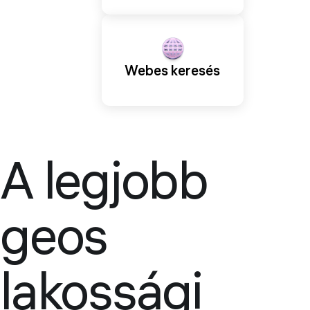
Webes keresés
A legjobb
geos
lakossági