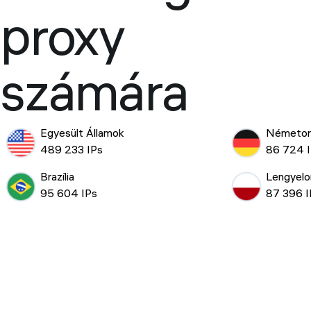
proxy
számára
Egyesült Államok
Németor
489 233 IPs
86 724 
Brazília
Lengyelo
95 604 IPs
87 396 I