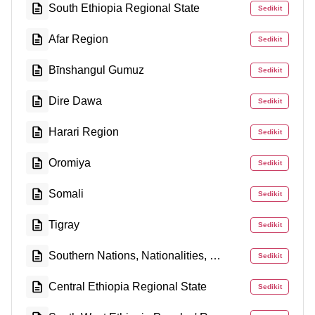
South Ethiopia Regional State
Sedikit
Afar Region
Sedikit
Bīnshangul Gumuz
Sedikit
Dire Dawa
Sedikit
Harari Region
Sedikit
Oromiya
Sedikit
Somali
Sedikit
Tigray
Sedikit
Southern Nations, Nationalities, and People's Region
Sedikit
Central Ethiopia Regional State
Sedikit