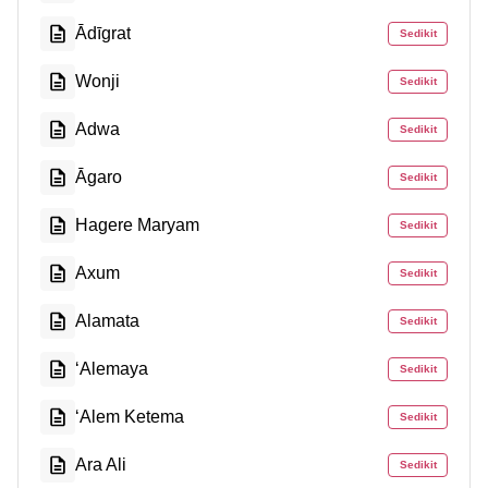
Ādīgrat
Sedikit
Wonji
Sedikit
Adwa
Sedikit
Āgaro
Sedikit
Hagere Maryam
Sedikit
Axum
Sedikit
Alamata
Sedikit
‘Alemaya
Sedikit
‘Alem Ketema
Sedikit
Ara Ali
Sedikit