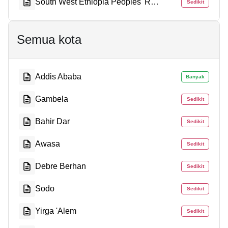
South West Ethiopia Peoples' Region
Sedikit
Semua kota
Addis Ababa
Banyak
Gambela
Sedikit
Bahir Dar
Sedikit
Awasa
Sedikit
Debre Berhan
Sedikit
Sodo
Sedikit
Yirga 'Alem
Sedikit