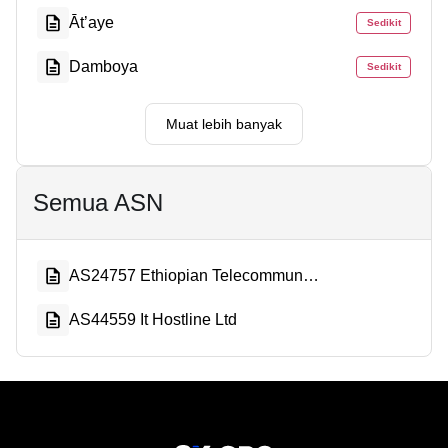
Āt’aye
Sedikit
Damboya
Sedikit
Muat lebih banyak
Semua ASN
AS24757 Ethiopian Telecommunication Corporation
AS44559 It Hostline Ltd