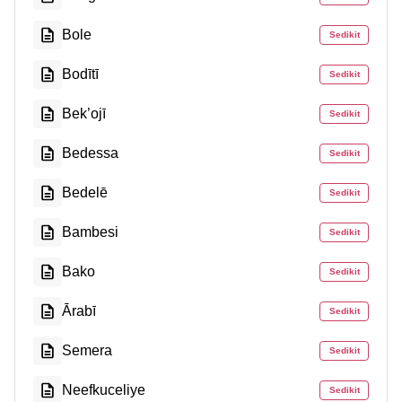
Bole
Sedikit
Bodītī
Sedikit
Bek’ojī
Sedikit
Bedessa
Sedikit
Bedelē
Sedikit
Bambesi
Sedikit
Bako
Sedikit
Ārabī
Sedikit
Semera
Sedikit
Neefkuceliye
Sedikit