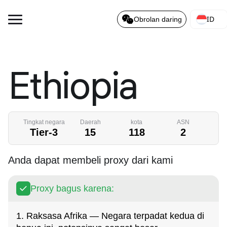
ID
Obrolan daring
Ethiopia
Tingkat negara
Daerah
kota
ASN
Tier-3
15
118
2
Anda dapat membeli proxy dari kami
Proxy bagus karena:
1. Raksasa Afrika — Negara terpadat kedua di