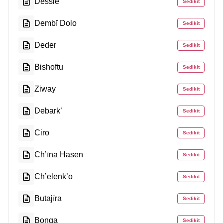
Dessie
Sedikit
Dembī Dolo
Sedikit
Deder
Sedikit
Bishoftu
Sedikit
Ziway
Sedikit
Debark’
Sedikit
Ciro
Sedikit
Ch’īna Hasen
Sedikit
Ch’elenk’o
Sedikit
Butajīra
Sedikit
Bonga
Sedikit