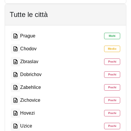
Tutte le città
Prague
Molti
Chodov
Medio
Zbraslav
Pochi
Dobrichov
Pochi
Zabehlice
Pochi
Zichovice
Pochi
Hovezi
Pochi
Uzice
Pochi