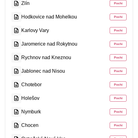
Zlín
Pochi
Hodkovice nad Mohelkou
Pochi
Karlovy Vary
Pochi
Jaromerice nad Rokytnou
Pochi
Rychnov nad Kneznou
Pochi
Jablonec nad Nisou
Pochi
Chotebor
Pochi
Holešov
Pochi
Nymburk
Pochi
Chocen
Pochi