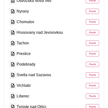
Ostrožská Nová Ves
Pochi
Nyrany
Pochi
Chomutov
Pochi
Hrusovany nad Jevisovkou
Pochi
Tachov
Pochi
Prestice
Pochi
Podebrady
Pochi
Svetla nad Sazavou
Pochi
Vrchlabi
Pochi
Liberec
Pochi
Tyniste nad Orlici
Pochi