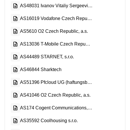
AS48031 Ivanov Vitaliy Sergeevich
AS16019 Vodafone Czech Republic a.s.
AS5610 O2 Czech Republic, a.s.
AS13036 T-Mobile Czech Republic a.s.
AS44489 STARNET, s.r.o.
AS46844 Sharktech
AS51396 Pfcloud UG (haftungsbeschrankt)
AS41046 O2 Czech Republic, a.s.
AS174 Cogent Communications, LLC
AS35592 Coolhousing s.r.o.