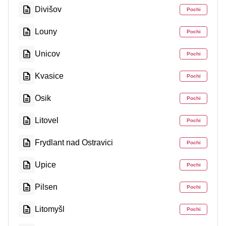
Divišov
Pochi
Louny
Pochi
Unicov
Pochi
Kvasice
Pochi
Osik
Pochi
Litovel
Pochi
Frydlant nad Ostravici
Pochi
Upice
Pochi
Pilsen
Pochi
Litomyšl
Pochi