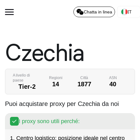
IT
Chatta in linea
Czechia
A livello di
Regioni
Città
ASN
paese
14
1877
40
Tier-2
Puoi acquistare proxy per Czechia da noi
I proxy sono utili perché:
1. Centro logistico: posizione ideale nel centro