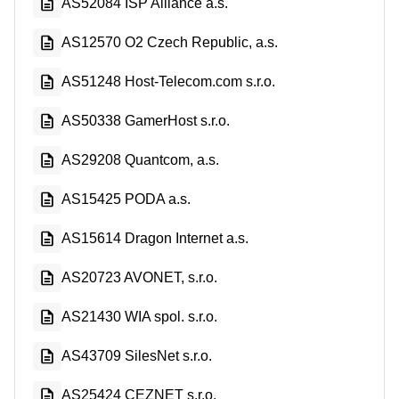
AS52084 ISP Alliance a.s.
AS12570 O2 Czech Republic, a.s.
AS51248 Host-Telecom.com s.r.o.
AS50338 GamerHost s.r.o.
AS29208 Quantcom, a.s.
AS15425 PODA a.s.
AS15614 Dragon Internet a.s.
AS20723 AVONET, s.r.o.
AS21430 WIA spol. s.r.o.
AS43709 SilesNet s.r.o.
AS25424 CEZNET s.r.o.