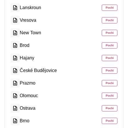
Lanskroun
Pochi
Vresova
Pochi
New Town
Pochi
Brod
Pochi
Hajany
Pochi
České Budějovice
Pochi
Prazmo
Pochi
Olomouc
Pochi
Ostrava
Pochi
Brno
Pochi