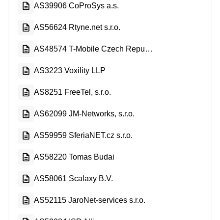
AS39906 CoProSys a.s.
AS56624 Rtyne.net s.r.o.
AS48574 T-Mobile Czech Republic a.s.
AS3223 Voxility LLP
AS8251 FreeTel, s.r.o.
AS62099 JM-Networks, s.r.o.
AS59959 SferiaNET.cz s.r.o.
AS58220 Tomas Budai
AS58061 Scalaxy B.V.
AS52115 JaroNet-services s.r.o.