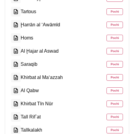
Tartous
Pochi
Ḩarrān al ‘Awāmīd
Pochi
Homs
Pochi
Al Ḩajar al Aswad
Pochi
Saraqib
Pochi
Khirbat al Ma‘azzah
Pochi
Al Qabw
Pochi
Khirbat Tīn Nūr
Pochi
Tall Rif`at
Pochi
Tallkalakh
Pochi