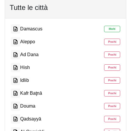
Tutte le città
Damascus
Molti
Aleppo
Pochi
Ad Dana
Pochi
Hish
Pochi
Idlib
Pochi
Kafr Baţnā
Pochi
Douma
Pochi
Qadsayyā
Pochi