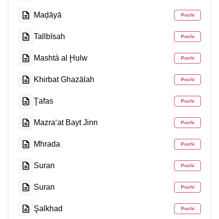
Maḑāyā
Pochi
Tallbīsah
Pochi
Mashtá al Ḩulw
Pochi
Khirbat Ghazālah
Pochi
Ţafas
Pochi
Mazra‘at Bayt Jinn
Pochi
Mhrada
Pochi
Suran
Pochi
Suran
Pochi
Şalkhad
Pochi