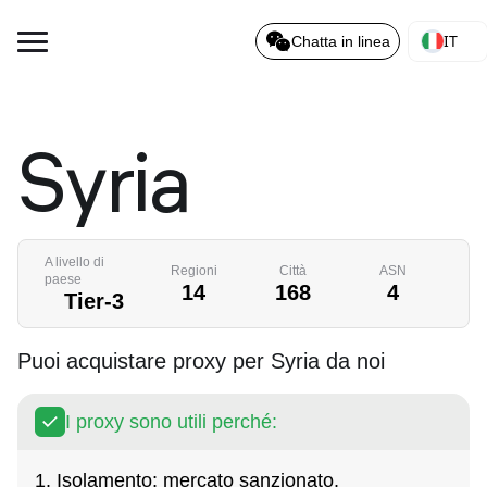
IT
Chatta in linea
Syria
A livello di
Regioni
Città
ASN
paese
14
168
4
Tier-3
Puoi acquistare proxy per Syria da noi
I proxy sono utili perché:
1. Isolamento: mercato sanzionato.