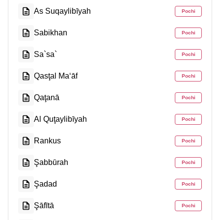
As Suqaylibīyah
Pochi
Sabikhan
Pochi
Sa`sa`
Pochi
Qasţal Ma‘āf
Pochi
Qaţanā
Pochi
Al Quţaylibīyah
Pochi
Rankus
Pochi
Şabbūrah
Pochi
Şadad
Pochi
Şāfītā
Pochi