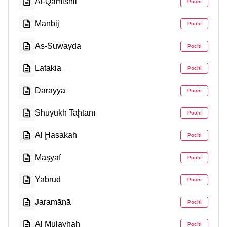
Al-Qamishli
Pochi
Manbij
Pochi
As-Suwayda
Pochi
Latakia
Pochi
Dārayyā
Pochi
Shuyūkh Taḩtānī
Pochi
Al Ḩasakah
Pochi
Maşyāf
Pochi
Yabrūd
Pochi
Jaramānā
Pochi
Al Mulayḩah
Pochi