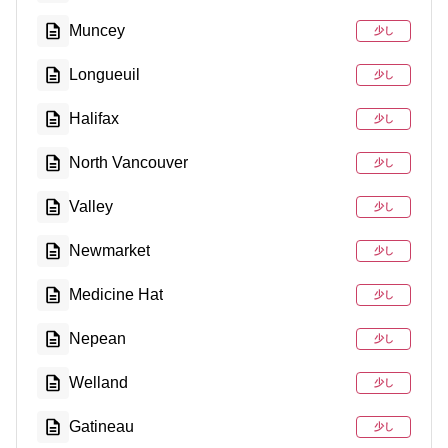
Muncey
少し
Longueuil
少し
Halifax
少し
North Vancouver
少し
Valley
少し
Newmarket
少し
Medicine Hat
少し
Nepean
少し
Welland
少し
Gatineau
少し