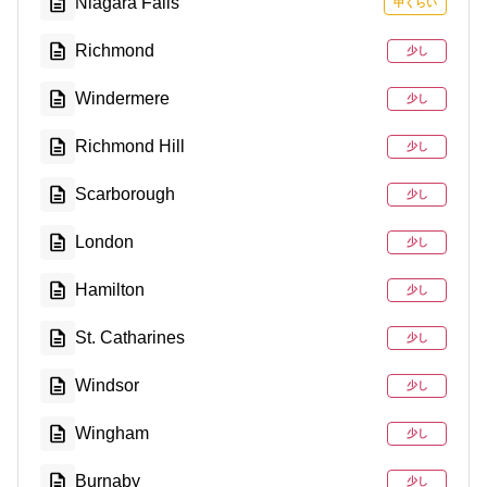
Niagara Falls
中くらい
Richmond
少し
Windermere
少し
Richmond Hill
少し
Scarborough
少し
London
少し
Hamilton
少し
St. Catharines
少し
Windsor
少し
Wingham
少し
Burnaby
少し