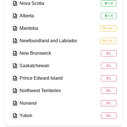
Nova Scotia
多くの
Alberta
多くの
Manitoba
中くらい
Newfoundland and Labrador
中くらい
New Brunswick
少し
Saskatchewan
少し
Prince Edward Island
少し
Northwest Territories
少し
Nunavut
少し
Yukon
少し