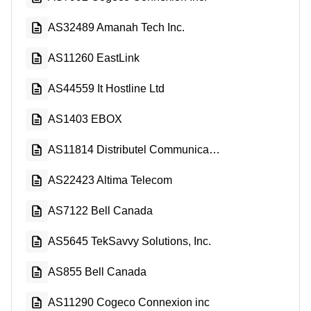
AS32489 Amanah Tech Inc.
AS11260 EastLink
AS44559 It Hostline Ltd
AS1403 EBOX
AS11814 Distributel Communications Limited
AS22423 Altima Telecom
AS7122 Bell Canada
AS5645 TekSavvy Solutions, Inc.
AS855 Bell Canada
AS11290 Cogeco Connexion inc