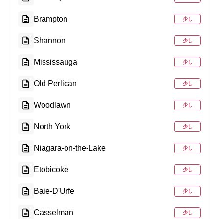
Brampton
少し
Shannon
少し
Mississauga
少し
Old Perlican
少し
Woodlawn
少し
North York
少し
Niagara-on-the-Lake
少し
Etobicoke
少し
Baie-D'Urfe
少し
Casselman
少し