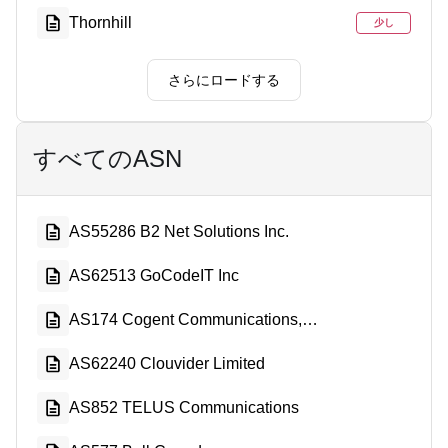
Thornhill
少し
さらにロードする
すべてのASN
AS55286 B2 Net Solutions Inc.
AS62513 GoCodeIT Inc
AS174 Cogent Communications, LLC
AS62240 Clouvider Limited
AS852 TELUS Communications