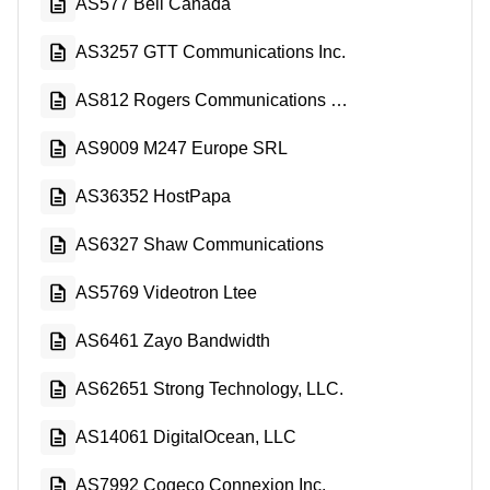
AS577 Bell Canada
AS3257 GTT Communications Inc.
AS812 Rogers Communications Canada Inc.
AS9009 M247 Europe SRL
AS36352 HostPapa
AS6327 Shaw Communications
AS5769 Videotron Ltee
AS6461 Zayo Bandwidth
AS62651 Strong Technology, LLC.
AS14061 DigitalOcean, LLC
AS7992 Cogeco Connexion Inc.