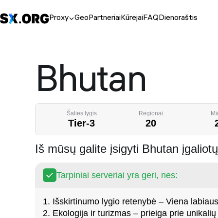
Proxy
Geo
Partneriai
Kūrėjai
FAQ
Dienoraštis
Bhutan
Šalies lygis
Regionai
Mi
Tier-3
20
Iš mūsų galite įsigyti Bhutan įgaliot
Tarpiniai serveriai yra geri, nes:
1. Išskirtinumo lygio retenybė – Viena labiausi
2. Ekologija ir turizmas – prieiga prie unikalių 