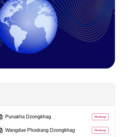
Punakha Dzongkhag
Nedaug
Wangdue Phodrang Dzongkhag
Nedaug