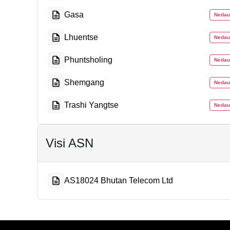
Gasa
Nedau
Lhuentse
Nedau
Phuntsholing
Nedau
Shemgang
Nedau
Trashi Yangtse
Nedau
Visi ASN
AS18024 Bhutan Telecom Ltd