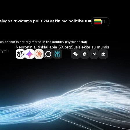
Lt
ąlygos
Privatumo politika
Grąžinimo politika
DUK
 and/or is not registered in the country (Nyderlandai)
Neuroniniai tinklai apie SX.org
Susisiekite su mumis
tatymų