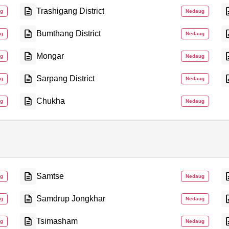
Trashigang District
g
Nedaug
Bumthang District
g
Nedaug
Mongar
g
Nedaug
Sarpang District
g
Nedaug
Chukha
g
Nedaug
Samtse
g
Nedaug
Samdrup Jongkhar
g
Nedaug
Tsimasham
g
Nedaug