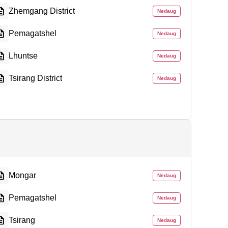
Zhemgang District
Nedaug
Pemagatshel
Nedaug
Lhuntse
Nedaug
Tsirang District
Nedaug
Mongar
Nedaug
Pemagatshel
Nedaug
Tsirang
Nedaug