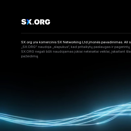
SX.org yra komercinis SX Networking Ltd įmonės pavadinimas. All ser
„SX.ORG“ naudoja „slapukus“, kad pritaikytų paslaugas ir pagerintų
SX.ORG negali būti naudojamas jokiai neteisėtai veiklai, įskaitant šl
pažeidimą.