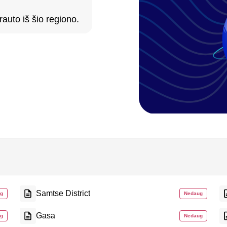
auto iš šio regiono.
Samtse District
g
Nedaug
Gasa
g
Nedaug