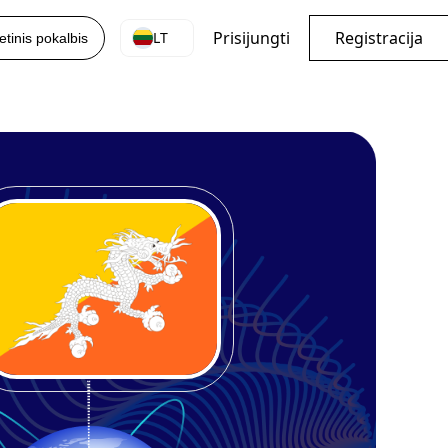
Prisijungti
Registracija
LT
etinis pokalbis