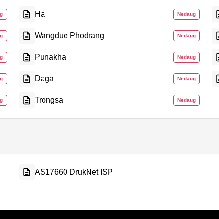
Ha
g
Nedaug
Wangdue Phodrang
g
Nedaug
Punakha
g
Nedaug
Daga
g
Nedaug
Trongsa
g
Nedaug
AS17660 DrukNet ISP