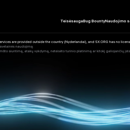
Teisėsauga
Bug Bounty
Naudojimo s
vices are provided outside the country (Nyderlandai), and SX.ORG has no licenses
 svetainės naudojimą.
amšto siuntimą, atakų vykdymą, neteisėto turinio platinimą ar kitokį galiojančių įs