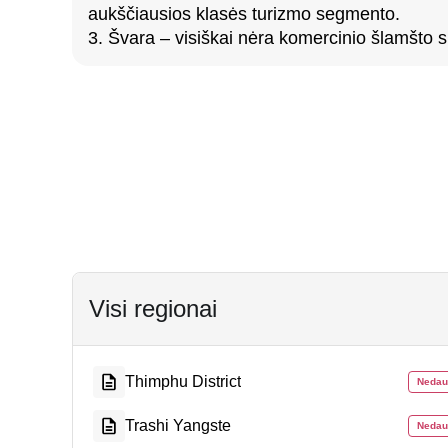
aukščiausios klasės turizmo segmento.
3. Švara – visiškai nėra komercinio šlamšto sr
Visi regionai
Thimphu District
Nedau
Trashi Yangste
Nedau