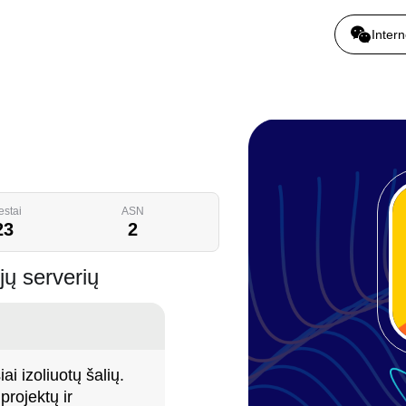
Intern
estai
ASN
23
2
ųjų serverių
ai izoliuotų šalių.
projektų ir