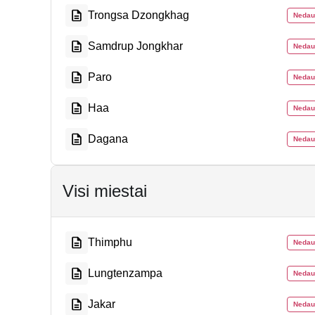
Trongsa Dzongkhag
Nedau
Samdrup Jongkhar
Nedau
Paro
Nedau
Haa
Nedau
Dagana
Nedau
Visi miestai
Thimphu
Nedau
Lungtenzampa
Nedau
Jakar
Nedau