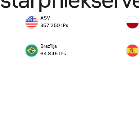
starpniekserv
ASV
357 250 IPs
Brazīlija
64 845 IPs