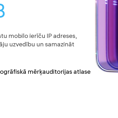
B
tu mobilo ierīču IP adreses,
otāju uzvedību un samazināt
ogrāfiskā mērķauditorijas atlase