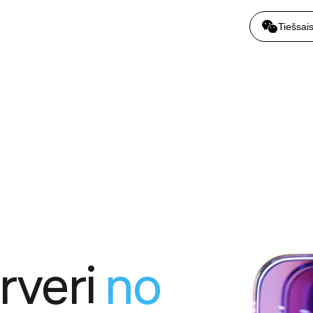
Tiešsai
rveri
no