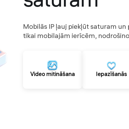
saturam
Mobilās IP ļauj piekļūt saturam u
tikai mobilajām ierīcēm, nodrošino
Video mitināšana
Iepazīšanās