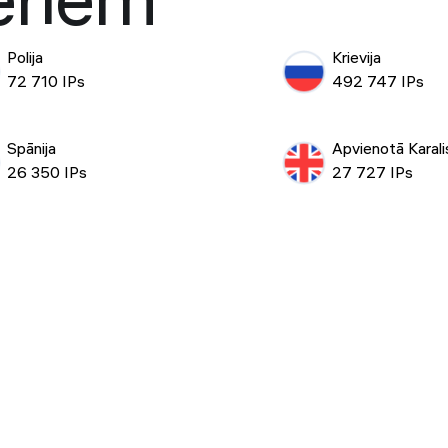
eriem
Polija
Krievija
72 710 IPs
492 747 IPs
Spānija
Apvienotā Karali
26 350 IPs
27 727 IPs