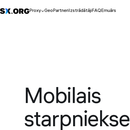
Proxy
Geo
Partneri
Izstrādātāji
FAQ
Emuārs
Mobilais
starpniekse