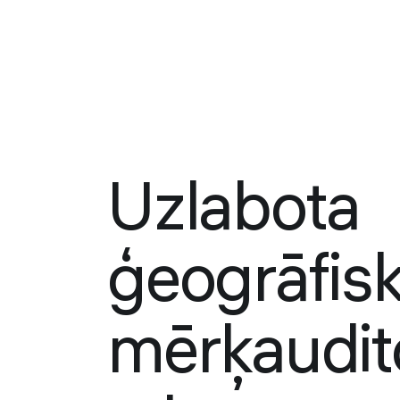
Uzlabota
ģeogrāfis
mērķaudito