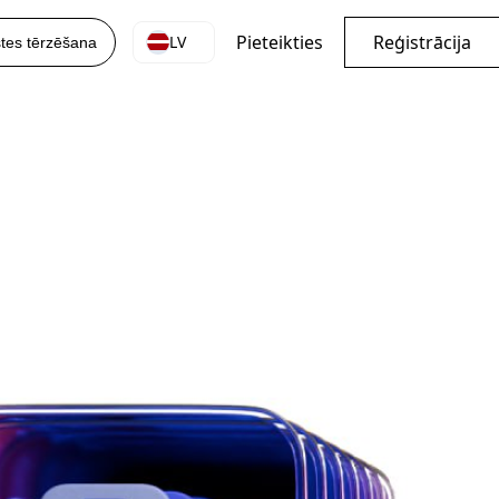
Pieteikties
Reģistrācija
LV
stes tērzēšana