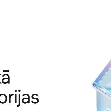
kā
rijas