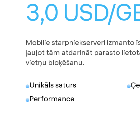
3,0 USD/G
Mobilie starpniekserveri izmanto īs
ļaujot tām atdarināt parasto liet
vietņu bloķēšanu.
Unikāls saturs
Ģe
Performance