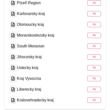
Plzeň Region
Få
Karlovarsky kraj
Få
Olomoucky kraj
Få
Moravskoslezsky kraj
Få
South Moravian
Få
Jihocesky kraj
Få
Ustecky kraj
Få
Kraj Vysocina
Få
Liberecky kraj
Få
Kralovehradecky kraj
Få