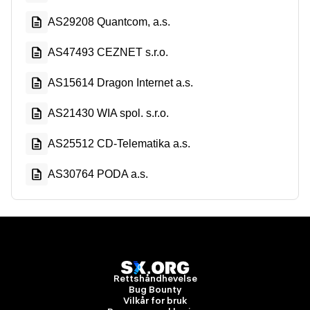
AS29208 Quantcom, a.s.
AS47493 CEZNET s.r.o.
AS15614 Dragon Internet a.s.
AS21430 WIA spol. s.r.o.
AS25512 CD-Telematika a.s.
AS30764 PODA a.s.
Rettshåndhevelse
Bug Bounty
Vilkår for bruk