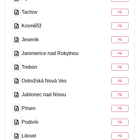
Tachov
Få
Kroměříž
Få
Jesenik
Få
Jaromerice nad Rokytnou
Få
Trebon
Få
Ostrožská Nová Ves
Få
Jablonec nad Nisou
Få
Pilsen
Få
Podivín
Få
Litovel
Få