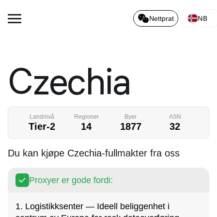
NB
Nettprat
Czechia
Landnivå
Regioner
Byer
ASN
Tier-2
14
1877
32
Du kan kjøpe Czechia-fullmakter fra oss
Proxyer er gode fordi:
1. Logistikksenter — Ideell beliggenhet i