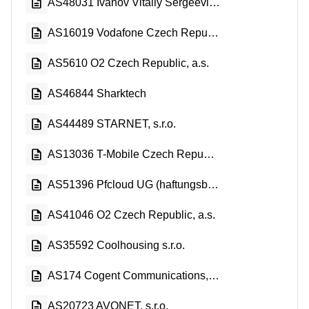
AS48031 Ivanov Vitaliy Sergeevich
AS16019 Vodafone Czech Republic a.s.
AS5610 O2 Czech Republic, a.s.
AS46844 Sharktech
AS44489 STARNET, s.r.o.
AS13036 T-Mobile Czech Republic a.s.
AS51396 Pfcloud UG (haftungsbeschrankt)
AS41046 O2 Czech Republic, a.s.
AS35592 Coolhousing s.r.o.
AS174 Cogent Communications, LLC
AS20723 AVONET, s.r.o.