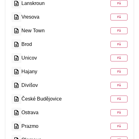
Lanskroun
Få
Vresova
Få
New Town
Få
Brod
Få
Unicov
Få
Hajany
Få
Divišov
Få
České Budějovice
Få
Ostrava
Få
Prazmo
Få