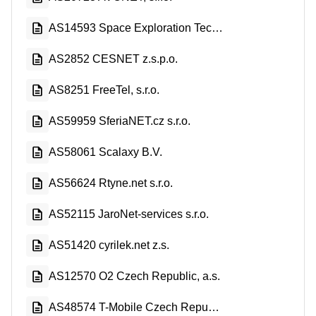
AS14593 Space Exploration Technologies Corporation
AS2852 CESNET z.s.p.o.
AS8251 FreeTel, s.r.o.
AS59959 SferiaNET.cz s.r.o.
AS58061 Scalaxy B.V.
AS56624 Rtyne.net s.r.o.
AS52115 JaroNet-services s.r.o.
AS51420 cyrilek.net z.s.
AS12570 O2 Czech Republic, a.s.
AS48574 T-Mobile Czech Republic a.s.