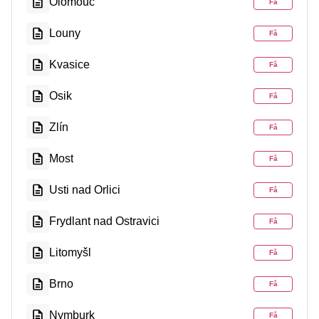
Olomouc
Få
Louny
Få
Kvasice
Få
Osik
Få
Zlín
Få
Most
Få
Usti nad Orlici
Få
Frydlant nad Ostravici
Få
Litomyšl
Få
Brno
Få
Nymburk
Få