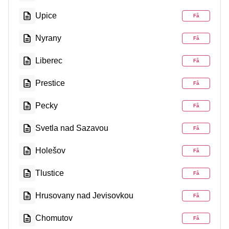
Upice
Få
Nyrany
Få
Liberec
Få
Prestice
Få
Pecky
Få
Svetla nad Sazavou
Få
Holešov
Få
Tlustice
Få
Hrusovany nad Jevisovkou
Få
Chomutov
Få