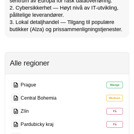
sentrum av Europa for rask dataoverføring.
2. Cybersikkerhet — Høyt nivå av IT-utvikling,
pålitelige leverandører.
3. Lokal detaljhandel — Tilgang til populære
butikker (Alza) og prissammenligningstjenester.
Alle regioner
Prague
Mange
Central Bohemia
Medium
Zlín
Få
Pardubicky kraj
Få