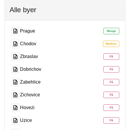
Alle byer
Prague
Mange
Chodov
Medium
Zbraslav
Få
Dobrichov
Få
Zabehlice
Få
Zichovice
Få
Hovezi
Få
Uzice
Få