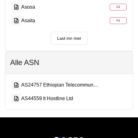
Asosa
Få
Asaita
Få
Last inn mer
Alle ASN
AS24757 Ethiopian Telecommunication Corporation
AS44559 It Hostline Ltd