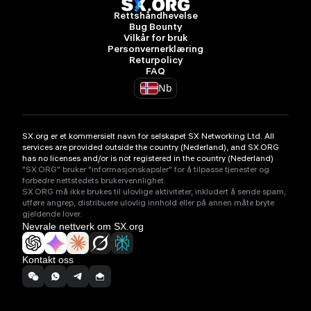
Rettshåndhevelse
Bug Bounty
Vilkår for bruk
Personvernerklæring
Returpolicy
FAQ
Nb
SX.org er et kommersielt navn for selskapet SX Networking Ltd. All
services are provided outside the country (Nederland), and SX.ORG
has no licenses and/or is not registered in the country (Nederland)
"SX.ORG" bruker "informasjonskapsler" for å tilpasse tjenester og
forbedre nettstedets brukervennlighet.
SX.ORG må ikke brukes til ulovlige aktiviteter, inkludert å sende spam,
utføre angrep, distribuere ulovlig innhold eller på annen måte bryte
gjeldende lover.
Nevrale nettverk om SX.org
Kontakt oss