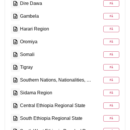
Dire Dawa
Få
Gambela
Få
Harari Region
Få
Oromiya
Få
Somali
Få
Tigray
Få
Southern Nations, Nationalities, and People's Region
Få
Sidama Region
Få
Central Ethiopia Regional State
Få
South Ethiopia Regional State
Få