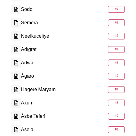
Sodo
Få
Semera
Få
Neefkuceliye
Få
Ādīgrat
Få
Adwa
Få
Āgaro
Få
Hagere Maryam
Få
Axum
Få
Āsbe Teferī
Få
Āsela
Få