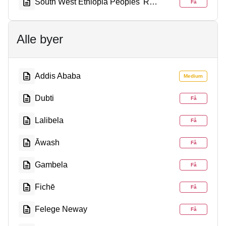
South West Ethiopia Peoples' Region
Få
Alle byer
Addis Ababa
Medium
Dubti
Få
Lalibela
Få
Āwash
Få
Gambela
Få
Fichē
Få
Felege Neway
Få