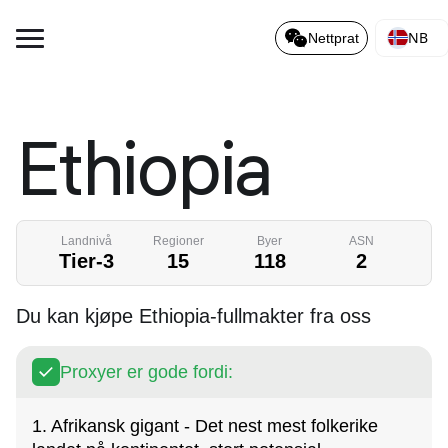
NB
Nettprat
Ethiopia
Landnivå
Regioner
Byer
ASN
Tier-3
15
118
2
Du kan kjøpe Ethiopia-fullmakter fra oss
Proxyer er gode fordi:
1. Afrikansk gigant - Det nest mest folkerike