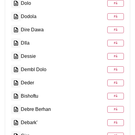
Dolo
Få
Dodola
Få
Dire Dawa
Få
Dīla
Få
Dessie
Få
Dembī Dolo
Få
Deder
Få
Bishoftu
Få
Debre Berhan
Få
Debark’
Få