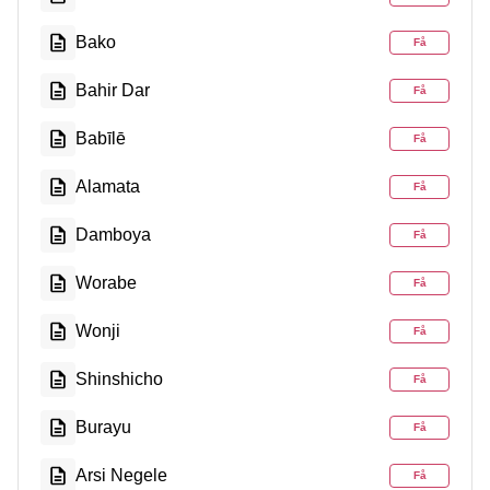
Bako
Få
Bahir Dar
Få
Babīlē
Få
Alamata
Få
Damboya
Få
Worabe
Få
Wonji
Få
Shinshicho
Få
Burayu
Få
Arsi Negele
Få