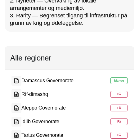
2. Nyheter — Overvåking av lokale
arrangementer og mediemiljø.
3. Rarity — Begrenset tilgang til infrastruktur på
grunn av krig og ødeleggelse.
Alle regioner
Damascus Governorate
Mange
Rif-dimashq
Få
Aleppo Governorate
Få
Idlib Governorate
Få
Tartus Governorate
Få