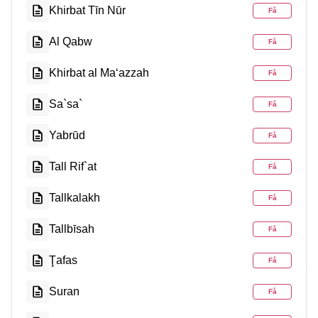
Khirbat Tīn Nūr
Få
Al Qabw
Få
Khirbat al Ma‘azzah
Få
Sa`sa`
Få
Yabrūd
Få
Tall Rif`at
Få
Tallkalakh
Få
Tallbīsah
Få
Ţafas
Få
Suran
Få