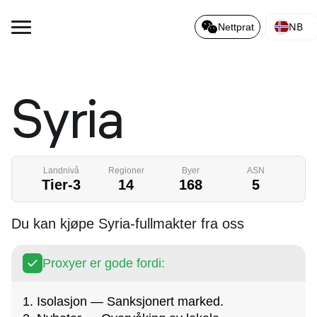
NB
Nettprat
Syria
Landnivå
Regioner
Byer
ASN
Tier-3
14
168
5
Du kan kjøpe Syria-fullmakter fra oss
Proxyer er gode fordi:
1. Isolasjon — Sanksjonert marked.