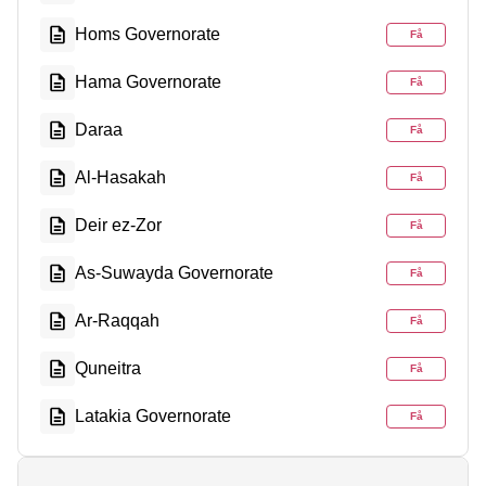
Homs Governorate
Få
Hama Governorate
Få
Daraa
Få
Al-Hasakah
Få
Deir ez-Zor
Få
As-Suwayda Governorate
Få
Ar-Raqqah
Få
Quneitra
Få
Latakia Governorate
Få