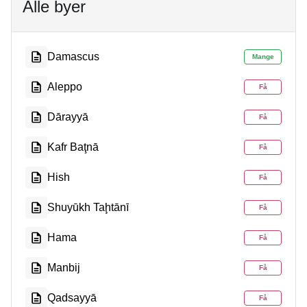
Alle byer
Damascus
Mange
Aleppo
Få
Dārayyā
Få
Kafr Baţnā
Få
Hish
Få
Shuyūkh Taḩtānī
Få
Hama
Få
Manbij
Få
Qadsayyā
Få