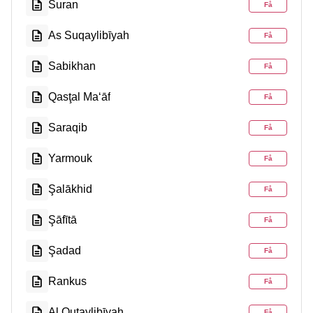
Suran
Få
As Suqaylibīyah
Få
Sabikhan
Få
Qasţal Ma‘āf
Få
Saraqib
Få
Yarmouk
Få
Şalākhid
Få
Şāfītā
Få
Şadad
Få
Rankus
Få
Al Quţaylibīyah
Få