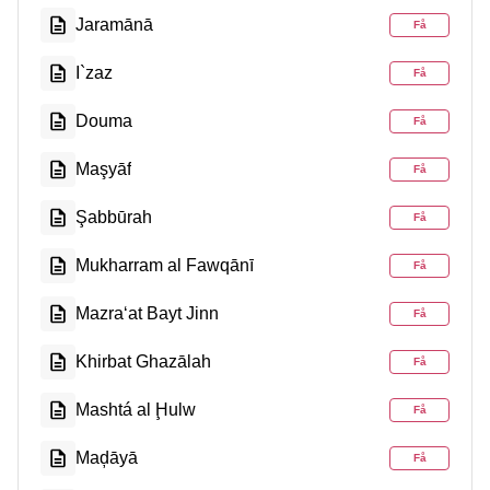
Jaramānā
Få
I`zaz
Få
Douma
Få
Maşyāf
Få
Şabbūrah
Få
Mukharram al Fawqānī
Få
Mazra‘at Bayt Jinn
Få
Khirbat Ghazālah
Få
Mashtá al Ḩulw
Få
Maḑāyā
Få