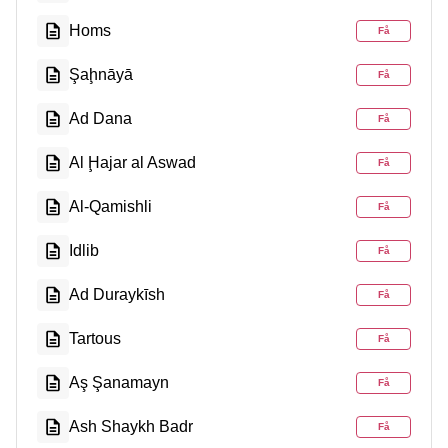
Homs
Få
Şaḩnāyā
Få
Ad Dana
Få
Al Ḩajar al Aswad
Få
Al-Qamishli
Få
Idlib
Få
Ad Duraykīsh
Få
Tartous
Få
Aş Şanamayn
Få
Ash Shaykh Badr
Få