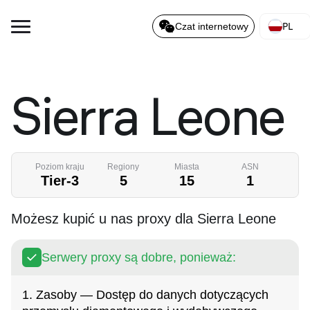
PL
Czat internetowy
Sierra Leone
Poziom kraju
Regiony
Miasta
ASN
Tier-3
5
15
1
Możesz kupić u nas proxy dla Sierra Leone
Serwery proxy są dobre, ponieważ:
1. Zasoby — Dostęp do danych dotyczących