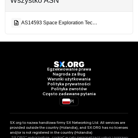
Wszystko ASN
AS14593 Space Exploration Technologies Corporation
Egzekwowanie prawa
Nagroda za Bug
Warunki użytkowania
Polityka prywatności
Polityka zwrotów
Często zadawane pytania
Pl
SX.org to nazwa handlowa firmy SX Networking Ltd. All services are
provided outside the country (Holandia), and SX.ORG has no licenses
and/or is not registered in the country (Holandia)
„SX.ORG” wykorzystuje „cookie” w celu personalizacji usług i poprawy