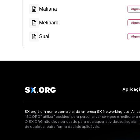
Maliana
Algun
Metinaro
Algun
Suai
Algun
Aplicaçã
SX.org é um nome comercial da empresa SX Networking Ltd. All servi
"SX.ORG" utiliza "cookies" para personalizar serviços e melhorar a 
O SX.ORG não deve ser usado para quaisquer atividades ilegais, in
de qualquer outra forma das leis aplicáveis.