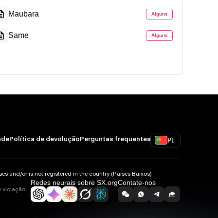
Maubara
Alguns
Same
Alguns
Pt
ade
Política de devolução
Perguntas frequentes
 and/or is not registered in the country (Países Baixos)
Redes neurais sobre SX.org
Contate-nos
u violação