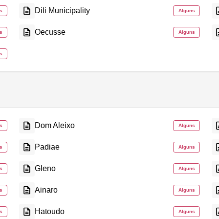
Dili Municipality
s
Alguns
Oecusse
s
Alguns
s
Dom Aleixo
s
Alguns
Padiae
s
Alguns
Gleno
s
Alguns
Ainaro
s
Alguns
Hatoudo
s
Alguns