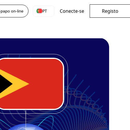
Conecte-se
Registo
PT
-papo on-line