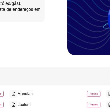
róleo/gás).
eta de endereços em
Manufahi
s
Alguns
Lautém
s
Alguns