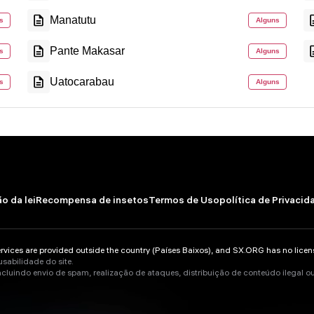
Manatutu
s
Alguns
Pante Makasar
s
Alguns
Uatocarabau
s
Alguns
o da lei
Recompensa de insetos
Termos de Uso
política de Privacid
ces are provided outside the country (Países Baixos), and SX.ORG has no licenses
usabilidade do site.
cluindo envio de spam, realização de ataques, distribuição de conteúdo ilegal o