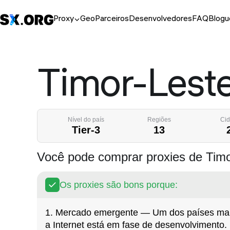
Proxy
Geo
Parceiros
Desenvolvedores
FAQ
Blogu
Timor-Lest
Nível do país
Regiões
Ci
Tier-3
13
Você pode comprar proxies de Tim
Os proxies são bons porque:
1. Mercado emergente — Um dos países mai
a Internet está em fase de desenvolvimento.