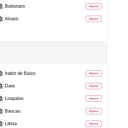
Bobonaro
Alguns
Ainaro
Alguns
Irabin de Baixo
Alguns
Dare
Alguns
Lospalos
Alguns
Baucau
Alguns
Likisa
Alguns