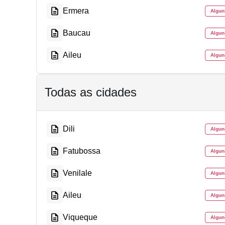
Ermera
Algun
Baucau
Algun
Aileu
Algun
Todas as cidades
Dili
Algun
Fatubossa
Algun
Venilale
Algun
Aileu
Algun
Viqueque
Algun