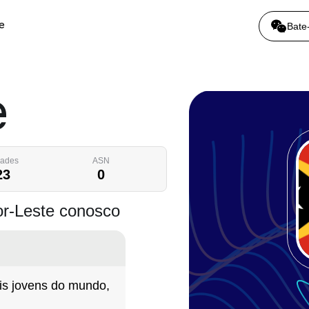
e
Bate
e
dades
ASN
23
0
or-Leste conosco
s jovens do mundo,