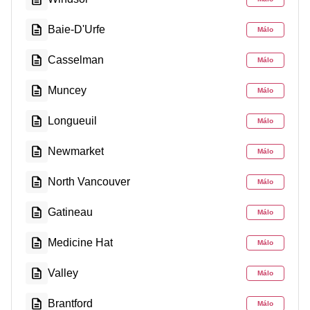
Baie-D'Urfe
Málo
Casselman
Málo
Muncey
Málo
Longueuil
Málo
Newmarket
Málo
North Vancouver
Málo
Gatineau
Málo
Medicine Hat
Málo
Valley
Málo
Brantford
Málo