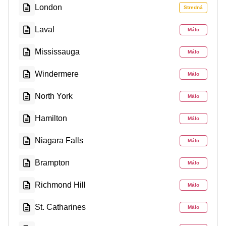
London
Stredná
Laval
Málo
Mississauga
Málo
Windermere
Málo
North York
Málo
Hamilton
Málo
Niagara Falls
Málo
Brampton
Málo
Richmond Hill
Málo
St. Catharines
Málo