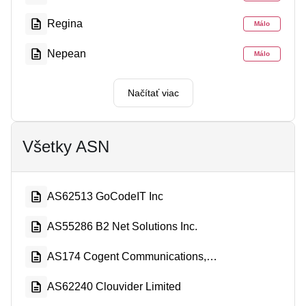
Regina
Málo
Nepean
Málo
Načítať viac
Všetky ASN
AS62513 GoCodeIT Inc
AS55286 B2 Net Solutions Inc.
AS174 Cogent Communications, LLC
AS62240 Clouvider Limited