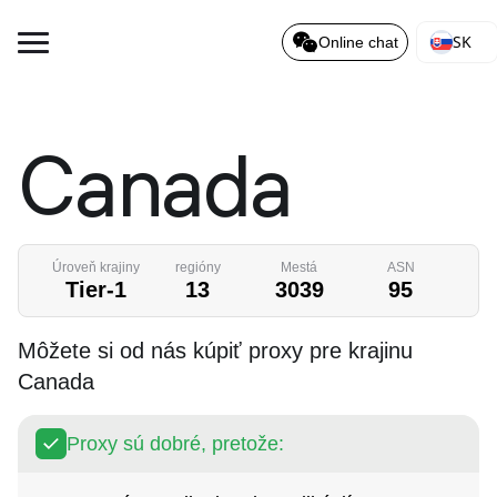
SK
Online chat
Canada
Úroveň krajiny
regióny
Mestá
ASN
Tier-1
13
3039
95
Môžete si od nás kúpiť proxy pre krajinu
Canada
Proxy sú dobré, pretože: