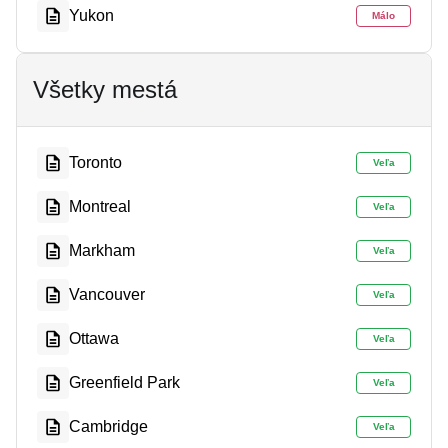
Yukon
Málo
Všetky mestá
Toronto
Veľa
Montreal
Veľa
Markham
Veľa
Vancouver
Veľa
Ottawa
Veľa
Greenfield Park
Veľa
Cambridge
Veľa