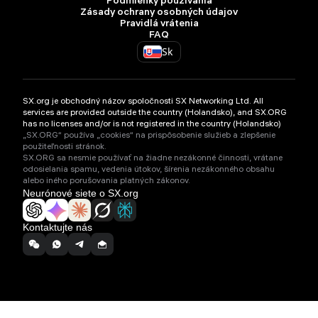
Podmienky používania
Zásady ochrany osobných údajov
Pravidlá vrátenia
FAQ
Sk
SX.org je obchodný názov spoločnosti SX Networking Ltd. All
services are provided outside the country (Holandsko), and SX.ORG
has no licenses and/or is not registered in the country (Holandsko)
„SX.ORG“ používa „cookies“ na prispôsobenie služieb a zlepšenie
použiteľnosti stránok.
SX.ORG sa nesmie používať na žiadne nezákonné činnosti, vrátane
odosielania spamu, vedenia útokov, šírenia nezákonného obsahu
alebo iného porušovania platných zákonov.
Neurónové siete o SX.org
Kontaktujte nás