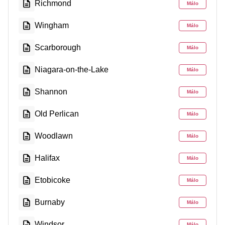
Richmond
Málo
Wingham
Málo
Scarborough
Málo
Niagara-on-the-Lake
Málo
Shannon
Málo
Old Perlican
Málo
Woodlawn
Málo
Halifax
Málo
Etobicoke
Málo
Burnaby
Málo
Windsor
Málo