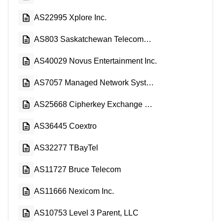
AS22995 Xplore Inc.
AS803 Saskatchewan Telecommunications
AS40029 Novus Entertainment Inc.
AS7057 Managed Network Systems Inc.
AS25668 Cipherkey Exchange Corp.
AS36445 Coextro
AS32277 TBayTel
AS11727 Bruce Telecom
AS11666 Nexicom Inc.
AS10753 Level 3 Parent, LLC