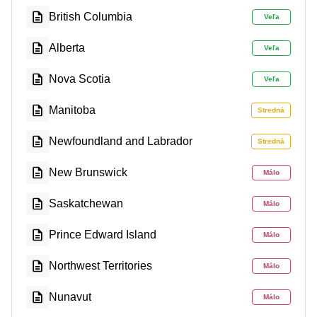
British Columbia
Veľa
Alberta
Veľa
Nova Scotia
Veľa
Manitoba
Stredná
Newfoundland and Labrador
Stredná
New Brunswick
Málo
Saskatchewan
Málo
Prince Edward Island
Málo
Northwest Territories
Málo
Nunavut
Málo