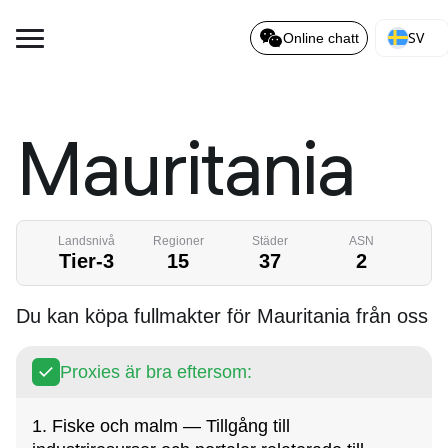
SV
Online chatt
Mauritania
Landsnivå
Regioner
Städer
ASN
Tier-3
15
37
2
Du kan köpa fullmakter för Mauritania från oss
Proxies är bra eftersom:
1. Fiske och malm — Tillgång till