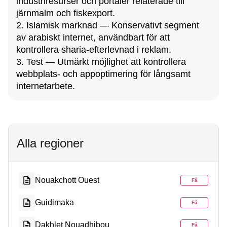
industriresurser och portaler relaterade till
järnmalm och fiskexport.
2. Islamisk marknad — Konservativt segment
av arabiskt internet, användbart för att
kontrollera sharia-efterlevnad i reklam.
3. Test — Utmärkt möjlighet att kontrollera
webbplats- och appoptimering för långsamt
internetarbete.
Alla regioner
Nouakchott Ouest
Få
Guidimaka
Få
Dakhlet Nouadhibou
Få