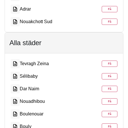
Adrar
Få
Nouakchott Sud
Få
Alla städer
Tevragh Zeina
Få
Sélibaby
Få
Dar Naim
Få
Nouadhibou
Få
Boulenouar
Få
Bouly
Få