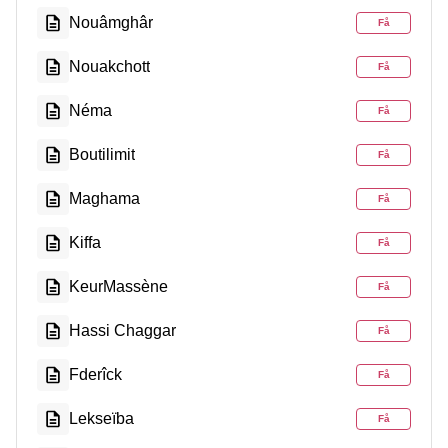
Nouâmghâr
Få
Nouakchott
Få
Néma
Få
Boutilimit
Få
Maghama
Få
Kiffa
Få
KeurMassène
Få
Hassi Chaggar
Få
Fderîck
Få
Lekseïba
Få