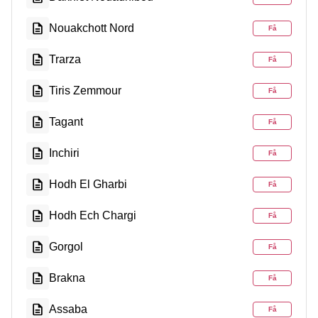
Nouakchott Nord
Få
Trarza
Få
Tiris Zemmour
Få
Tagant
Få
Inchiri
Få
Hodh El Gharbi
Få
Hodh Ech Chargi
Få
Gorgol
Få
Brakna
Få
Assaba
Få