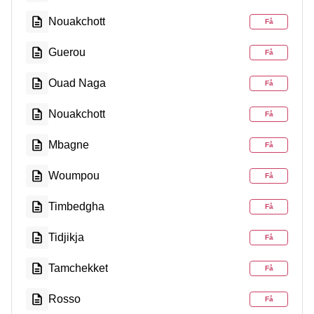
Nouakchott
Få
Guerou
Få
Ouad Naga
Få
Nouakchott
Få
Mbagne
Få
Woumpou
Få
Timbedgha
Få
Tidjikja
Få
Tamchekket
Få
Rosso
Få