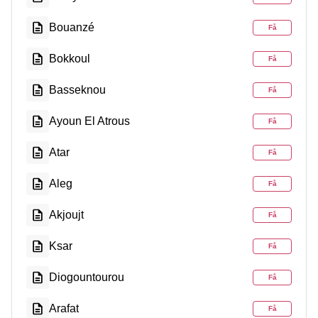
Bouanzé
Få
Bokkoul
Få
Basseknou
Få
Ayoun El Atrous
Få
Atar
Få
Aleg
Få
Akjoujt
Få
Ksar
Få
Diogountourou
Få
Arafat
Få