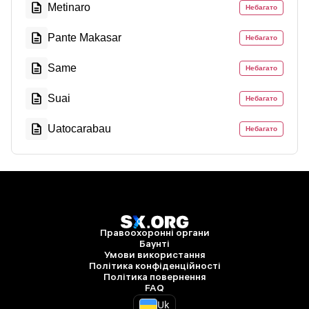
Metinaro
Небагато
Pante Makasar
Небагато
Same
Небагато
Suai
Небагато
Uatocarabau
Небагато
Правоохоронні органи
Баунті
Умови використання
Політика конфіденційності
Політика повернення
FAQ
Uk