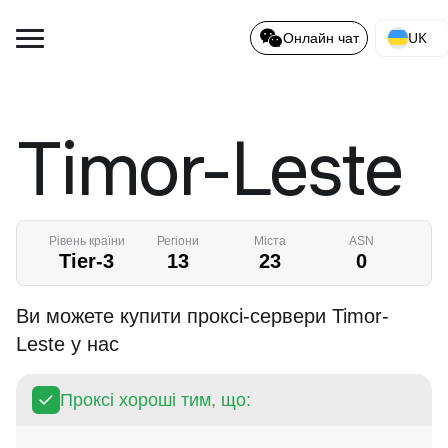
UK
Онлайн чат
Timor-Leste
Рівень країни
Регіони
Міста
ASN
Tier-3
13
23
0
Ви можете купити проксі-сервери Timor-
Leste у нас
Проксі хороші тим, що: