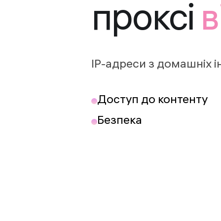
проксі
в
IP-адреси з домашніх 
Доступ до контенту
Безпека