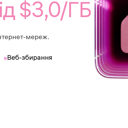
ід $3,0/ГБ
інтернет-мереж.
Веб-збирання