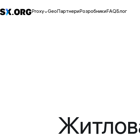
Proxy
Geo
Партнери
Розробники
FAQ
Блог
Житлов