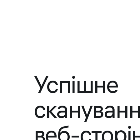
Успішне
скануван
веб-сторі