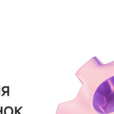
ня
нок