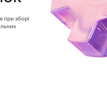
 при зборі
альних