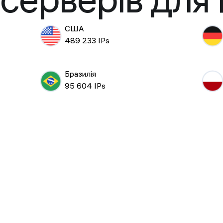
серверів для
США
489 233 IPs
Бразилія
95 604 IPs