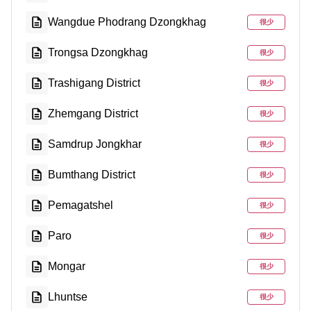
Wangdue Phodrang Dzongkhag
很少
Trongsa Dzongkhag
很少
Trashigang District
很少
Zhemgang District
很少
Samdrup Jongkhar
很少
Bumthang District
很少
Pemagatshel
很少
Paro
很少
Mongar
很少
Lhuntse
很少