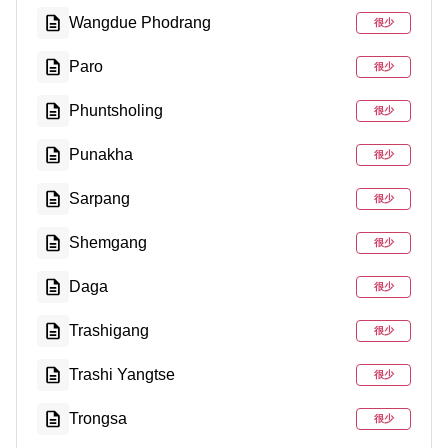
Wangdue Phodrang
很少
Paro
很少
Phuntsholing
很少
Punakha
很少
Sarpang
很少
Shemgang
很少
Daga
很少
Trashigang
很少
Trashi Yangtse
很少
Trongsa
很少