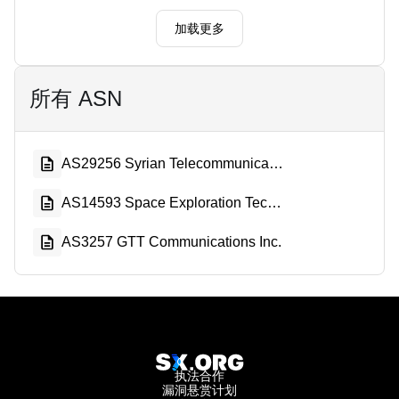
加载更多
所有 ASN
AS29256 Syrian Telecommunication Private Closed Joint Stock Company
AS14593 Space Exploration Technologies Corporation
AS3257 GTT Communications Inc.
执法合作
漏洞悬赏计划