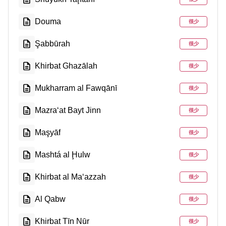
Douma
很少
Şabbūrah
很少
Khirbat Ghazālah
很少
Mukharram al Fawqānī
很少
Mazra‘at Bayt Jinn
很少
Maşyāf
很少
Mashtá al Ḩulw
很少
Khirbat al Ma‘azzah
很少
Al Qabw
很少
Khirbat Tīn Nūr
很少