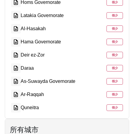
Homs Governorate
很少
Latakia Governorate
很少
Al-Hasakah
很少
Hama Governorate
很少
Deir ez-Zor
很少
Daraa
很少
As-Suwayda Governorate
很少
Ar-Raqqah
很少
Quneitra
很少
所有城市