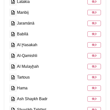
Latakia
很少
Manbij
很少
Jaramānā
很少
Babīlā
很少
Al Ḩasakah
很少
Al-Qamishli
很少
Al Mulayḩah
很少
Tartous
很少
Hama
很少
Ash Shaykh Badr
很少
Shuyūkh Taḩtānī
很少