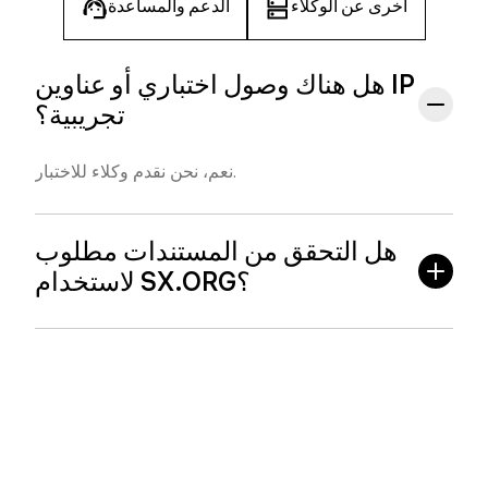
أخرى عن الوكلاء
الدعم والمساعدة
هل هناك وصول اختباري أو عناوين IP
تجريبية؟
نعم، نحن نقدم وكلاء للاختبار.
هل التحقق من المستندات مطلوب
لاستخدام SX.ORG؟
لا، التسجيل والعمل على SX.ORG لا يتطلب التحقق من
المستندات — يمكنك استخدام الخدمة بشكل مجهول، دون
اجتياز KYC وتحميل جواز سفر أو بيانات شخصية أخرى.