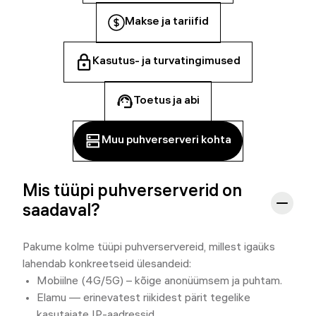
Makse ja tariifid
Kasutus- ja turvatingimused
Toetus ja abi
Muu puhverserveri kohta
Mis tüüpi puhverserverid on
saadaval?
Pakume kolme tüüpi puhverservereid, millest igaüks
lahendab konkreetseid ülesandeid:
Mobiilne (4G/5G) – kõige anonüümsem ja puhtam.
Elamu — erinevatest riikidest pärit tegelike
kasutajate IP-aadressid.