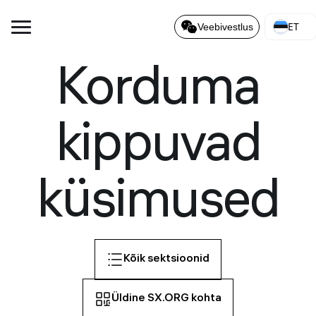
ET
Veebivestlus
Korduma
kippuvad
küsimused
Kõik sektsioonid
Üldine SX.ORG kohta