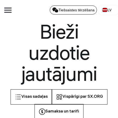
LV
Tiešsaistes tērzēšana
Bieži
uzdotie
jautājumi
Visas sadaļas
Vispārīgi par SX.ORG
Samaksa un tarifi