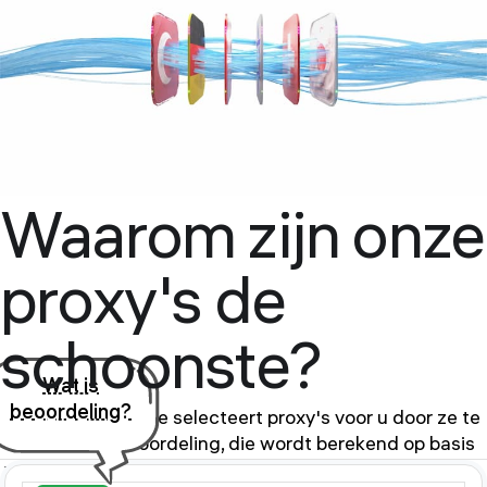
Waarom zijn onze
proxy's de
schoonste?
Wat is
beoordeling?
Onze proxyservice selecteert proxy's voor u door ze te
sorteren op beoordeling, die wordt berekend op basis
van het feit of de proxy op de zwarte lijst van openbare