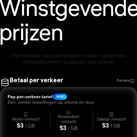
Winstgevend
prijzen
Onze tarieven zijn onderverdeeld in twee categorieën:
onbeperkt verkeer en pay-per-use verkeer.
Betaal per verkeer
Details
Pay-per-verkeer-tarief
NEW
Eén, zonder beperkingen op volume en duur
Residentieel
Mobiel volmacht
Zakelijk volmacht
volmacht
$3
$3
/ GB
/ GB
$3
/ GB