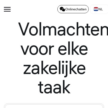
NL
Onlinechatten
Volmachte
voor elke
zakelijke
taak