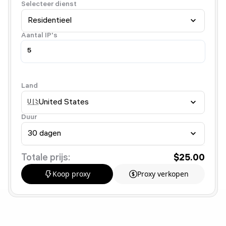
Selecteer dienst
Residentieel
Aantal IP's
Land
🇺🇸
United States
Duur
30 dagen
Totale prijs:
$25.00
Koop proxy
Proxy verkopen