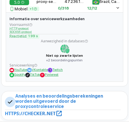
5.0
proxy-server-xyz.com:8080
47.236.161.323.11
Brazil, Campinas
databases staat en of deze op populaire sites is
Mobiel
+1
0/318
12/12
verboden.
Informatie over servicewerkzaamheden
Voornaamst
HTTP protocol
SOCKS5 protocol
Reactietijd
1.99 s
Aanwezigheid in databases
Niet op zwarte lijsten
+2 beoordelingspunten
Servicewerking
YouTube
VKontakte
Twitch
Spotify
TikTok
Pinterest
Analyses en beoordelingsberekeningen
worden uitgevoerd door de
proxycontroleservice
HTTPS://CHECKER.NET