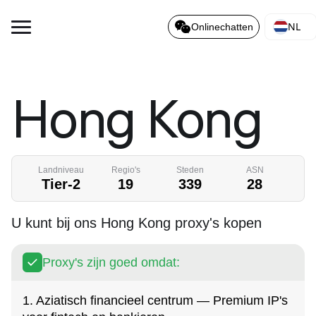
NL
Onlinechatten
Hong Kong
Landniveau
Regio's
Steden
ASN
Tier-2
19
339
28
U kunt bij ons Hong Kong proxy's kopen
Proxy's zijn goed omdat:
1. Aziatisch financieel centrum — Premium IP's