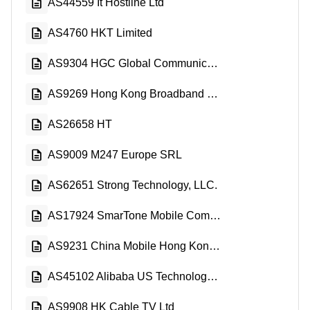
AS44559 It Hostline Ltd
AS4760 HKT Limited
AS9304 HGC Global Communications Limited
AS9269 Hong Kong Broadband Network Ltd.
AS26658 HT
AS9009 M247 Europe SRL
AS62651 Strong Technology, LLC.
AS17924 SmarTone Mobile Communications Ltd
AS9231 China Mobile Hong Kong Company Limited
AS45102 Alibaba US Technology Co., Ltd.
AS9908 HK Cable TV Ltd