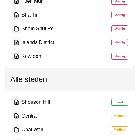
Tuen Mun
Weinig
Sha Tin
Weinig
Sham Shui Po
Weinig
Islands District
Weinig
Kowloon
Weinig
Alle steden
Shouson Hill
Veel
Central
Medium
Chai Wan
Medium