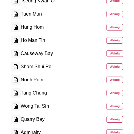
Tseung Kwan O
Weinig
Tuen Mun
Weinig
Hung Hom
Weinig
Ho Man Tin
Weinig
Causeway Bay
Weinig
Sham Shui Po
Weinig
North Point
Weinig
Tung Chung
Weinig
Wong Tai Sin
Weinig
Quarry Bay
Weinig
Admiralty
Weinig