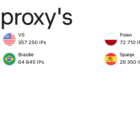
proxy's
VS
Polen
357 250 IPs
72 710 I
Brazilië
Spanje
64 845 IPs
26 350 I