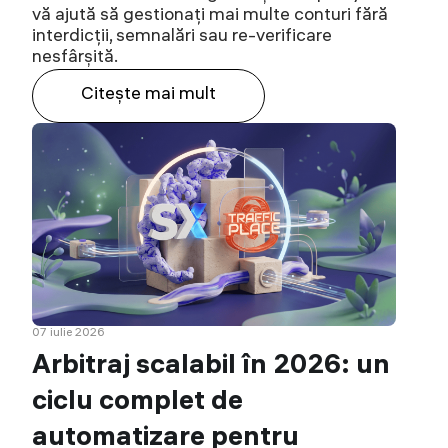
vă ajută să gestionați mai multe conturi fără
interdicții, semnalări sau re-verificare
nesfârșită.
Citeşte mai mult
07 iulie 2026
Arbitraj scalabil în 2026: un
ciclu complet de
automatizare pentru