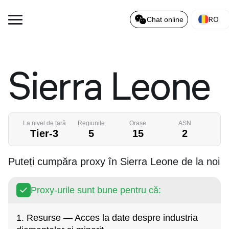
RO
Chat online
Sierra Leone
La nivel de țară
Regiunile
Orașe
ASN
Tier-3
5
15
2
Puteți cumpăra proxy în Sierra Leone de la noi
Proxy-urile sunt bune pentru că:
1. Resurse — Acces la date despre industria