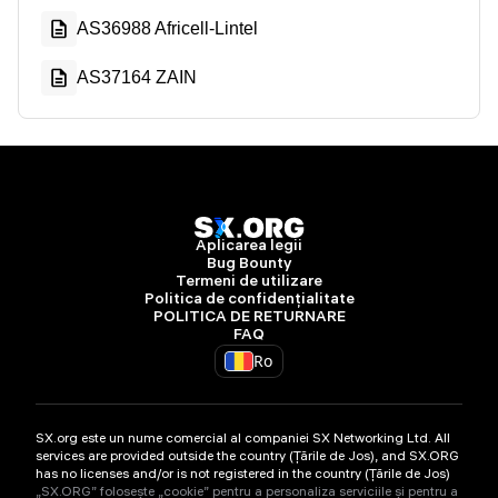
AS36988 Africell-Lintel
AS37164 ZAIN
Aplicarea legii
Bug Bounty
Termeni de utilizare
Politica de confidențialitate
POLITICA DE RETURNARE
FAQ
Ro
SX.org este un nume comercial al companiei SX Networking Ltd. All
services are provided outside the country (Țările de Jos), and SX.ORG
has no licenses and/or is not registered in the country (Țările de Jos)
„SX.ORG” folosește „cookie” pentru a personaliza serviciile și pentru a