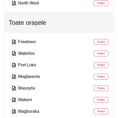
North West
Puțini
Toate orașele
Freetown
Puțini
Waterloo
Puțini
Port Loko
Puțini
Mogbwemo
Puțini
Masoyila
Puțini
Makeni
Puțini
Magburaka
Puțini