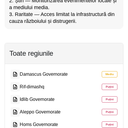
2. Știri — Monitorizarea evenimentelor locale și
a mediului media.
3. Raritate — Acces limitat la infrastructură din
cauza războiului și distrugerii.
Toate regiunile
Damascus Governorate
Mediu
Rif-dimashq
Puțini
Idlib Governorate
Puțini
Aleppo Governorate
Puțini
Homs Governorate
Puțini