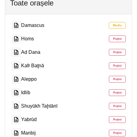
Toate orașele
Damascus
Mediu
Homs
Puțini
Ad Dana
Puțini
Kafr Baţnā
Puțini
Aleppo
Puțini
Idlib
Puțini
Shuyūkh Taḩtānī
Puțini
Yabrūd
Puțini
Manbij
Puțini