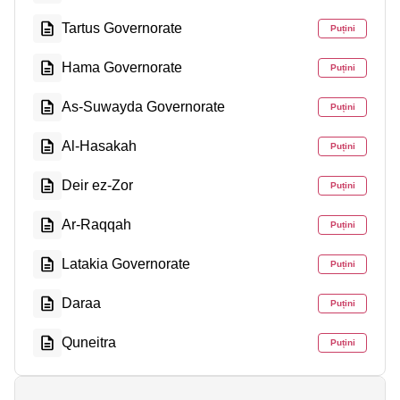
Tartus Governorate
Puțini
Hama Governorate
Puțini
As-Suwayda Governorate
Puțini
Al-Hasakah
Puțini
Deir ez-Zor
Puțini
Ar-Raqqah
Puțini
Latakia Governorate
Puțini
Daraa
Puțini
Quneitra
Puțini