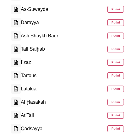
As-Suwayda
Puțini
Dārayyā
Puțini
Ash Shaykh Badr
Puțini
Tall Salḩab
Puțini
I`zaz
Puțini
Tartous
Puțini
Latakia
Puțini
Al Ḩasakah
Puțini
At Tall
Puțini
Qadsayyā
Puțini