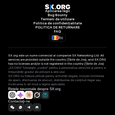
Aplicarea legii
Bug Bounty
Termeni de utilizare
Politica de confidențialitate
POLITICA DE RETURNARE
FAQ
Ro
SX.org este un nume comercial al companiei SX Networking Ltd. All
services are provided outside the country (Țările de Jos), and SX.ORG
has no licenses and/or is not registered in the country (Țările de Jos)
„SX.ORG” folosește „cookie” pentru a personaliza serviciile și pentru a
îmbunătăți gradul de utilizare a site-ului.
SX.ORG nu trebuie utilizat pentru activități ilegale, inclusiv trimiterea
de spam, efectuarea de atacuri, distribuirea de conținut ilegal sau
încălcarea în alt mod a legilor aplicabile.
Rețele neuronale despre SX.org
Contactaţi-ne