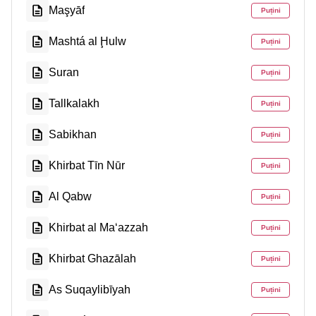
Maşyāf
Puțini
Mashtá al Ḩulw
Puțini
Suran
Puțini
Tallkalakh
Puțini
Sabikhan
Puțini
Khirbat Tīn Nūr
Puțini
Al Qabw
Puțini
Khirbat al Ma‘azzah
Puțini
Khirbat Ghazālah
Puțini
As Suqaylibīyah
Puțini