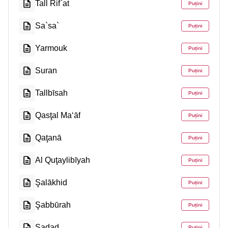
Tall Rif`at
Puțini
Sa`sa`
Puțini
Yarmouk
Puțini
Suran
Puțini
Tallbīsah
Puțini
Qasţal Ma‘āf
Puțini
Qaţanā
Puțini
Al Quţaylibīyah
Puțini
Şalākhid
Puțini
Şabbūrah
Puțini
Şadad
Puțini