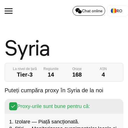
RO
Chat online
Syria
La nivel de țară
Regiunile
Orașe
ASN
Tier-3
14
168
4
Puteți cumpăra proxy în Syria de la noi
Proxy-urile sunt bune pentru că:
1. Izolare — Piață sancționată.