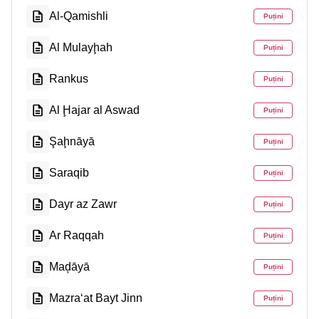
Al-Qamishli
Puțini
Al Mulayḩah
Puțini
Rankus
Puțini
Al Ḩajar al Aswad
Puțini
Şaḩnāyā
Puțini
Saraqib
Puțini
Dayr az Zawr
Puțini
Ar Raqqah
Puțini
Maḑāyā
Puțini
Mazra‘at Bayt Jinn
Puțini