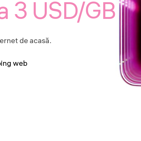
la 3 USD/GB
ternet de acasă.
ping web