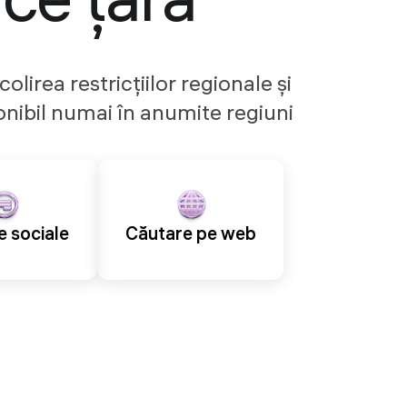
ice țară
olirea restricțiilor regionale și
nibil numai în anumite regiuni
e sociale
Căutare pe web