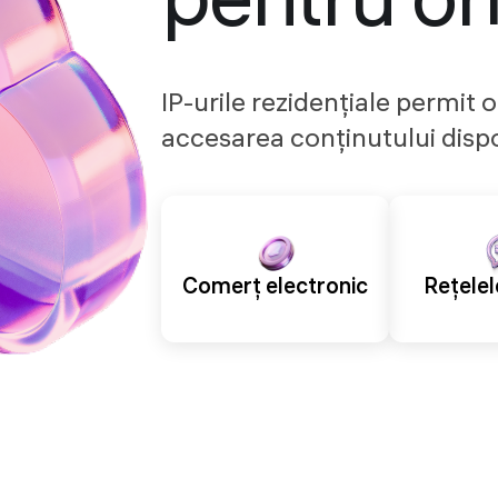
pentru or
IP-urile rezidențiale permit oc
accesarea conținutului dispo
Comerț electronic
Rețelel