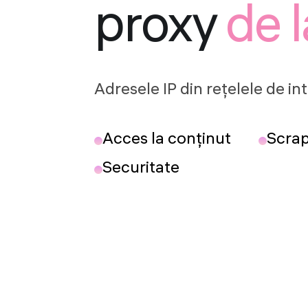
proxy
de 
Adresele IP din rețelele de in
Acces la conținut
Scra
Securitate