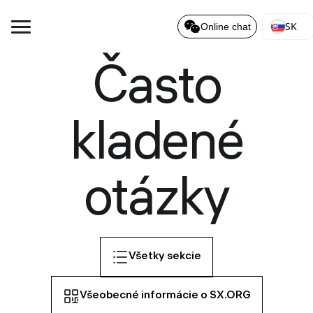
SK
Online chat
Často
kladené
otázky
Všetky sekcie
Všeobecné informácie o SX.ORG