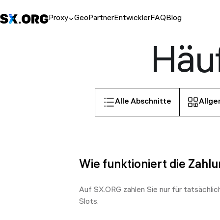
Proxy
Geo
Partner
Entwickler
FAQ
Blog
Häuf
Alle Abschnitte
Allge
Wie funktioniert die Zahl
Auf SX.ORG zahlen Sie nur für tatsächl
Slots.